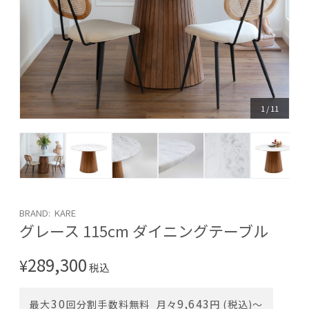
1
/
11
BRAND: KARE
グレース 115cm ダイニングテーブル
289,300
¥
税込
30
9,643
最大
回分割手数料無料
月々
円 (税込)〜