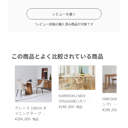
レビューを書く
*レビュー投稿は購入済み商品が対象です
この商品とよく比較されている商品
KARIMOKU NEW
HIRASHIMA（
STANDARD (カリモ
シマ）
クニュースタンダ
¥
264,000
税込
グレース 100cm ダ
CARAMELLA
¥
269,500
税込
ード) SCOUTダイニ
イニングテーブル [
メッラ） ダイ
ングテーブル
Japan Limited ]
¥
264,000
税込
グテーブル