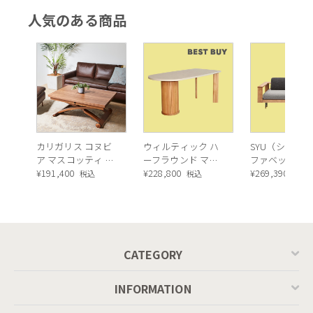
人気のある商品
カリガリス コヌビ
ウィルティック ハ
SYU（シュウ）
ア マスコッティ 伸
ーフラウンド マテ
ファベッド（
長・昇降式テーブ
¥
191,400
ィエラ塗装 ダイニ
¥
228,800
ュラル）190c
¥
269,390
税込
税込
税込
ル ／ Calligaris
ングテーブル（レ
connubia
ッドオーク脚）
MASCOTTE[CB490]
P201
CATEGORY
INFORMATION