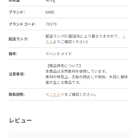
ブランド:
KARE
ブランドコード:
70379
配送ランクD (配送先により異なりますので、
こ
配送ランク:
ちら
よりご確認ください)
備考:
※ハンドメイド
【商品特性について】
本商品は天然素材を使用しています。
注意事項:
素材の特性上、天板の柄出しや色味、木目に個体
差が生じる商品です。
取扱説明:
＜
こちら
＞をご確認ください。
レビュー