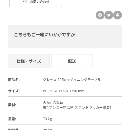
お問い合わせ
こちらもご一緒にいかがですか
仕様・サイズ
配送
商品名:
グレース 115cm ダイニングテーブル
サイズ:
W1150xD1150xH750 mm
天板/ 大理石
素材:
脚/ マンゴー無垢材(ステンドラッカー塗装)
重量:
73 kg
耐荷重:
40 kg