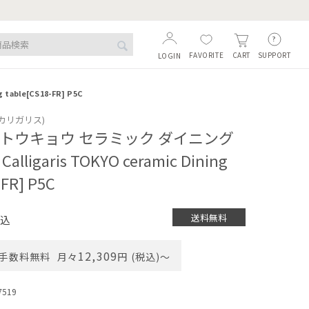
FAVORITE
SUPPORT
CART
LOGIN
able[CS18-FR] P5C
s (カリガリス)
 トウキョウ セラミック ダイニング
lligaris TOKYO ceramic Dining
-FR] P5C
送料無料
込
12,309
手数料無料
月々
円 (税込)〜
7519