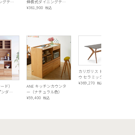
ングテー
伸長式ダイニングテー
グテーブル
ク) ／
ブル (セラミック) ／
¥
361,900
込
税込
a
Calligaris Duca
ning
extendable Dining
R 130]
table[CS4089-R 130]
P14C
R
ス
ル
¥
1
バ
カリガリス トウキョ
ウ セラミック ダイニ
ングテーブル ／
¥
369,270
税込
シード）
ANE キッチンカウンタ
Calligaris TOKYO
ープンダイ
ー（ナチュラル色）
ceramic Dining
 ナチュ
¥
59,400
込
税込
table[CS18-FR] P321