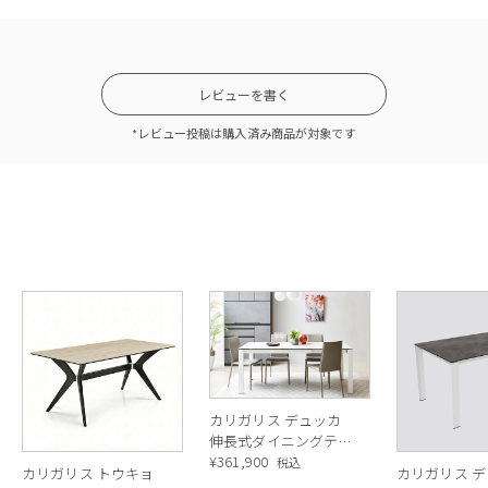
レビューを書く
*レビュー投稿は購入済み商品が対象です
カラー 天板：P32C トラベルチーノ
ルのオススメポイント＞
ク素材
カリガリス デュッカ
伸長式ダイニングテー
ブル (セラミック) ／
¥
361,900
税込
カリガリス トウキョ
カリガリス 
Calligaris Duca