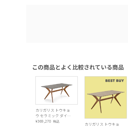
この商品とよく比較されている商品
＜TOKYOセラミック ダイニングテーブ
1.異素材MIXデザイン
2.カッコよくお手入れ簡単◎なセラミッ
3.使いやすいサイズ感
カリガリス トウキョ
ウ セラミック ダイニ
ングテーブル ／
¥
369,270
税込
カリガリス トウキョ
Calligaris TOKYO