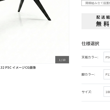
開梱組み立て設置
仕様選択
天板カラー:
1
/
10
P132 P5C イメージCG画像
脚カラー:
サイズ: