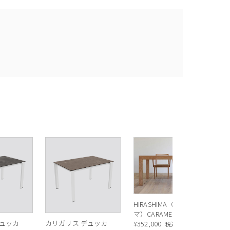
HIRASHIMA（ヒラシ
マ）CARAMELLA（カ
デュッカ
カリガリス デュッカ
ラメッラ） ダイニン
¥
352,000
税込