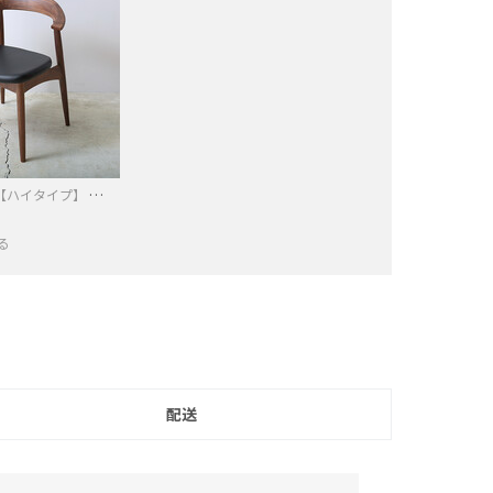
North（ノース）【ハイタイプ】 ダイニングチェア AC02（ウォールナット）
る
−
配送