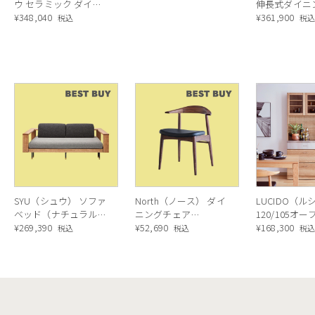
ウ セラミック ダイニ
伸長式ダイニ
extendable Dining
ングテーブル ／
¥
348,040
ブル (セラミッ
¥
361,900
税込
税
table[CS4089-R 130]
Calligaris TOKYO
Calligaris Duc
P5C
ceramic Dining
extendable Di
table[CS18-FR] P32C
table[CS4089-
P321
SYU（シュウ） ソファ
North（ノース） ダイ
LUCIDO（ル
ベッド（ナチュラル）
ニングチェア
120/105オ
190cm
¥
269,390
AC02（ウォールナッ
¥
52,690
ニングボード
¥
168,300
税込
税込
税
ト）
ラル色