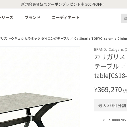
新規会員登録でクーポンプレゼント中 500円OFF！
シリーズ
ブランド
コーディネート
ス トウキョウ セラミック ダイニングテーブル ／ Calligaris TOKYO ceramic Dining t
BRAND: Calligari
カリガリス
テーブル ／ Ca
table[CS18
369,270
¥
税
30
最大
回分割
コード:
210000205