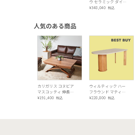
1.異素材MIXデザイン
ウ セラミック ダイニ
ceramic Dining
ングテーブル ／
¥
348,040
税込
table[CS18-FR] P321
Calligaris TOKYO
ceramic Dining
人気のある商品
table[CS18-FR] P166
カリガリス コヌビア
ウィルティック ハー
マスコッティ 伸長・
フラウンド マティエ
昇降式テーブル ／
¥
191,400
ラ塗装 ダイニングテ
¥
228,800
税込
税込
Calligaris connubia
ーブル（レッドオーク
MASCOTTE[CB490]
脚）
P201