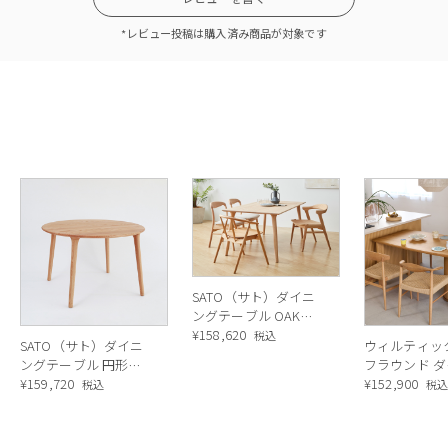
*レビュー投稿は購入済み商品が対象です
SATO（サト）ダイニ
ングテーブル OAK
W1500
¥
158,620
税込
SATO（サト）ダイニ
ウィルティッ
ングテーブル 円形
フラウンド ダイニン
OAK W1100
¥
159,720
グテーブル 
¥
152,900
税込
税
無垢（ レッ
ク）