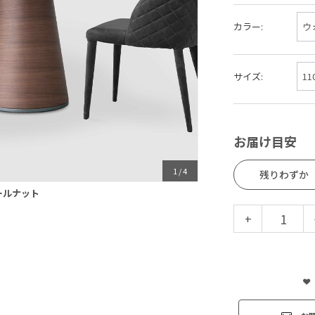
カラー:
サイズ:
お届け目安
1
/
4
残りわずか
ールナット
+