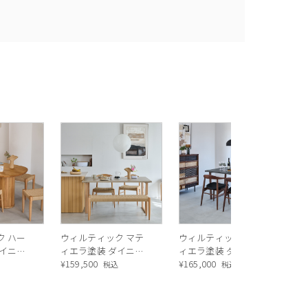
ウ
ハ
テ
¥
1
奥
ナ
ク ハー
ウィルティック マテ
ウィルティック マテ
ィエラ塗装 ダイニン
ィエラ塗装 ダイニン
ヨコハギ
グテーブル （横幅160
¥
159,500
グテーブル （横幅150
¥
165,000
込
税込
税込
ドオー
x 奥行85 cm） BE
x 奥行85 cm） DGY