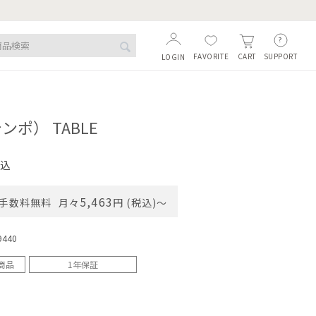
FAVORITE
SUPPORT
CART
LOGIN
ンポ） TABLE
込
5,463
手数料無料
月々
円 (税込)〜
9440
商品
1年保証