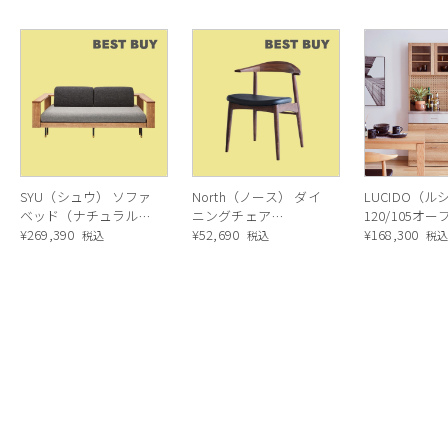
SYU（シュウ） ソファ
North（ノース） ダイ
LUCIDO（ル
ベッド（ナチュラル）
ニングチェア
120/105オ
190cm
¥
269,390
AC02（ウォールナッ
¥
52,690
ニングボード
¥
168,300
税込
税込
税
ト）
ラル色