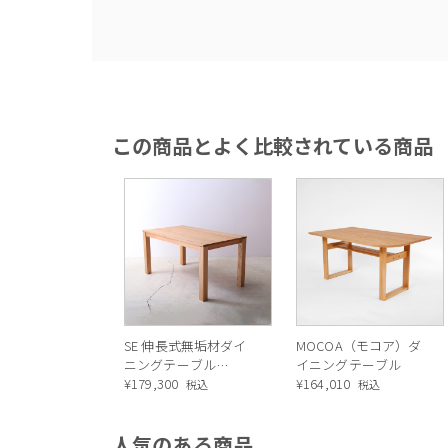
この商品とよく比較されている商品
SE 伸長式無垢材ダイ
MOCOA（モコア）ダ
ニングテーブル
イニングテーブル
OAK(オーク) *
¥
179,300
¥
164,010
税込
税込
人気のある商品