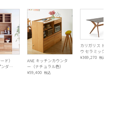
R
ス
ル
¥
1
バ
カリガリス トウキョ
ウ セラミック ダイニ
ングテーブル ／
¥
369,270
税込
シード）
ANE キッチンカウンタ
Calligaris TOKYO
ープンダイ
ー（ナチュラル色）
ceramic Dining
 ナチュ
¥
59,400
込
税込
table[CS18-FR] P321