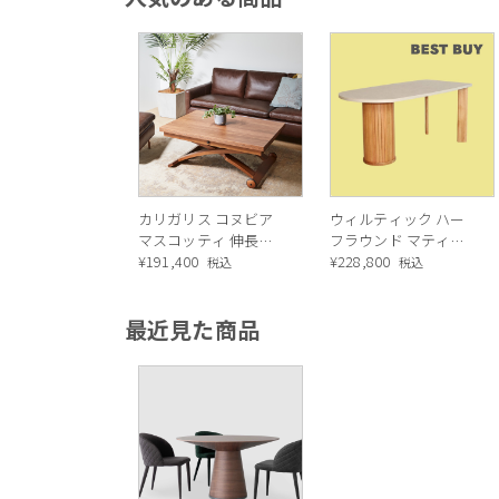
カリガリス コヌビア
ウィルティック ハー
マスコッティ 伸長・
フラウンド マティエ
昇降式テーブル ／
¥
191,400
ラ塗装 ダイニングテ
¥
228,800
税込
税込
Calligaris connubia
ーブル（レッドオーク
MASCOTTE[CB490]
脚）
最近見た商品
P201