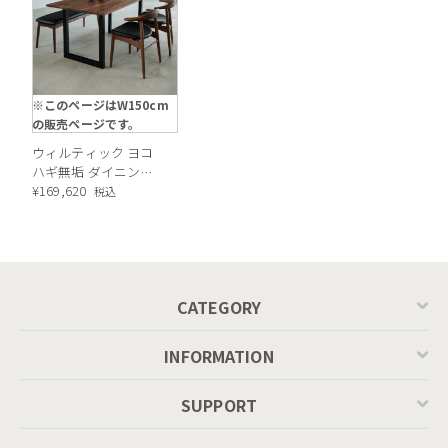
※このページはW150cm
の販売ページです。
ウィルティック ヨコ
ハギ無垢 ダイニング
テーブル （横幅150 x
¥
169,620
税込
奥行85 cm） ウォール
ナット
CATEGORY
INFORMATION
SUPPORT