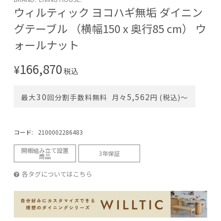
ウィルティック ヨコハギ無垢 ダイニン
グテーブル （横幅150 x 奥行85 cm） ウ
ォールナット
166,870
¥
税込
30
5,562
最大
回分割手数料無料
月々
円 (税込)〜
コード:
2100002286483
開梱組み立て設置
3年保証
商品
各タグについてはこちら