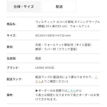
仕様・サイズ
配送
ウィルティック ヨコハギ無垢 ダイニングテーブル
商品名:
（横幅150 x 奥行85 cm） ウォールナット
サイズ:
W1500×D850×H720 mm
天板：ウォールナット無垢材（オイル塗装）
素材:
脚部：ラバー材（ブラック塗装）
生産国:
国産
ブランド:
LIVING HOUSE.
配送ランクD (配送先により異なりますので、
こ
配送ランク:
ちら
よりご確認ください)
▶オーダーのお見積りは
こちら
から
備考:
※高さは固定となりますので高さオーダーはお受
けできかねます。