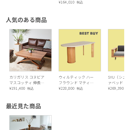
¥
164,010
税込
人気のある商品
カリガリス コヌビア
ウィルティック ハー
SYU（シュウ
マスコッティ 伸長・
フラウンド マティエ
ァベッド（
昇降式テーブル ／
¥
191,400
ラ塗装 ダイニングテ
¥
228,800
ル）190cm
¥
269,390
税込
税込
税
Calligaris connubia
ーブル（レッドオーク
MASCOTTE[CB490]
脚）
最近見た商品
P201