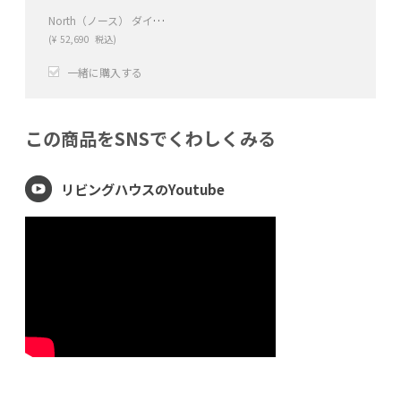
North（ノース） ダイニングチェア AC02（ウォールナット）
(
¥
52,690
税込)
一緒に購入する
+
−
この商品をSNSでくわしくみる
リビングハウスのYoutube