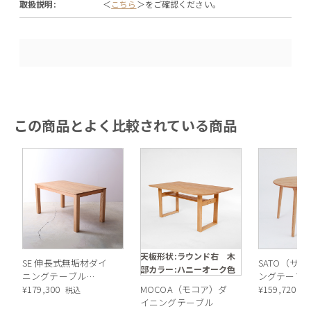
取扱説明:
＜
こちら
＞をご確認ください。
この商品とよく比較されている商品
天板形状:ラウンド右 木
SE 伸長式無垢材ダイ
SATO（サ
部カラー:ハニーオーク色
ニングテーブル
ングテーブル
OAK(オーク) *
¥
179,300
MOCOA（モコア）ダ
OAK W1100
¥
159,720
税込
税
イニングテーブル