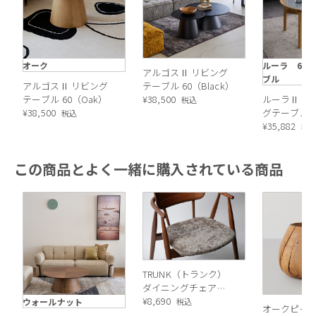
オーク
ルーラ 60
アルゴスⅡ リビング
ブル
アルゴスⅡ リビング
テーブル 60（Black）
テーブル 60（Oak）
¥
38,500
ルーラⅡ 6
税込
¥
38,500
グテーブル
税込
¥
35,882
税
この商品とよく一緒に購入されている商品
TRUNK（トランク）
ダイニングチェア
DC2専用 カバー
¥
8,690
ウォールナット
税込
オークピー