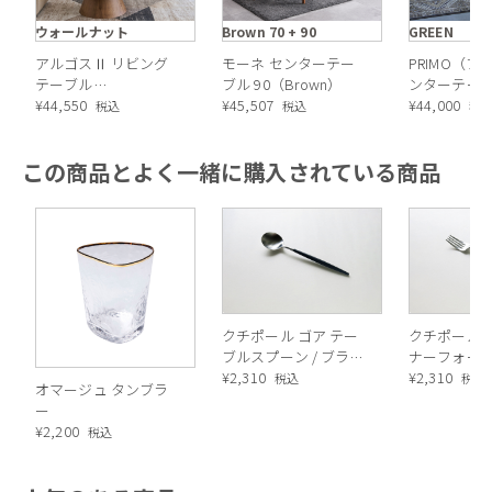
ウォールナット
Brown 70 + 90
GREEN
アルゴスⅡ リビング
モーネ センターテー
PRIMO（
テーブル
ブル 90（Brown）
ンターテー
90（Walnut）
¥
44,550
¥
45,507
¥
44,000
税込
税込
税
この商品とよく一緒に購入されている商品
クチポール ゴア テー
クチポール 
ブルスプーン / ブラッ
ナーフォーク 
ク×シルバー
¥
2,310
ク×シルバ
¥
2,310
税込
税込
オマージュ タンブラ
ー
¥
2,200
税込