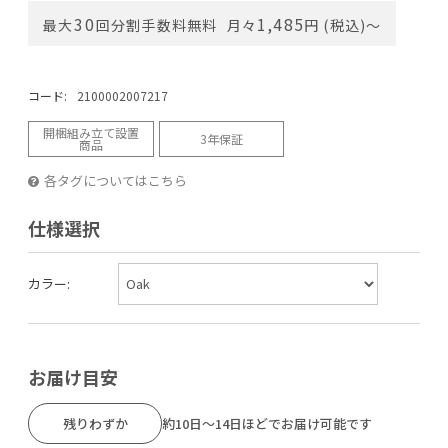
30
1,485
最大
回分割手数料無料
月々
円 (税込)〜
コード:
2100002007217
開梱組み立て設置
3年保証
商品
各タグについてはこちら
仕様選択
カラー:
お届け目安
残りわずか
約10日～14日ほどでお届け可能です