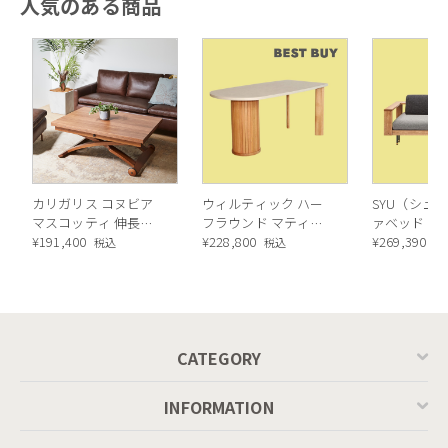
人気のある商品
カリガリス コヌビア
ウィルティック ハー
SYU（シュウ
マスコッティ 伸長・
フラウンド マティエ
ァベッド（
昇降式テーブル ／
¥
191,400
ラ塗装 ダイニングテ
¥
228,800
ル）190cm
¥
269,390
税込
税込
税
Calligaris connubia
ーブル（レッドオーク
MASCOTTE[CB490]
脚）
P201
CATEGORY
INFORMATION