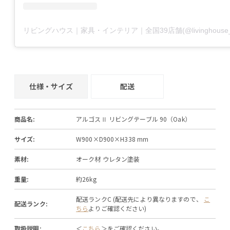
仕様・サイズ
配送
商品名:
アルゴスⅡ リビングテーブル 90（Oak）
サイズ:
W900×D900×H338 mm
素材:
オーク材 ウレタン塗装
重量:
約26kg
配送ランクC (配送先により異なりますので、
こ
配送ランク:
ちら
よりご確認ください)
取扱説明:
＜
こちら
＞をご確認ください。