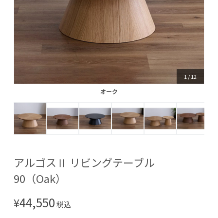
1
/
12
オーク
オーク
アルゴスⅡ リビングテーブル
90（Oak）
44,550
¥
税込