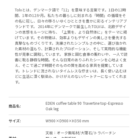
Tolvとは、デンマーク語で「12」を意味する言葉です。1日の12時
間、1年の12か月。私たちの暮らしに刻まれる「時間」の循環をそ
の名に冠し、日々の移ろいゆくひとときを豊かに彩るインテリアブ
ランドです。 2014年にデンマークで誕生したTOLVは、北欧デザイ
ンの思想をルーツに持ち、「上質を、より自然体に」をテーマに掲
げています。その特徴は、効率よりもデザインの美しさを優先する
真摯なものづくりです。洗練されたシンプルさの中に、選び抜かれ
た素材の温もり、計算されたプロポーション、そして実用的な機能
性が見事に調和しています。 家族と囲む食事の賑わいや、一人で読
書に耽る静寂な時間。そんな日常のありふれたシーンを心地よく支
え、そこで過ごす時間そのものの質を高める家具を提案していま
す。トレンドに流されないタイムレスな佇まいは、長く使い込むほ
どに生活に深く馴染み、かけがえのないパートナーになってくれま
す。
EDEN coffee table 90 Travertine top-Espresso
商品名:
Oak leg
サイズ:
W900×D900×H350 mm
天板：オーク無垢材/大理石/トラバーチン