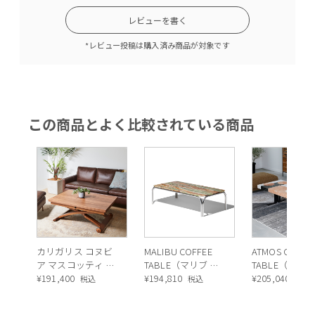
レビューを書く
*レビュー投稿は購入済み商品が対象です
この商品とよく比較されている商品
カリガリス コヌビ
MALIBU COFFEE
ATMOS COFFE
ア マスコッティ 伸
TABLE（マリブ コ
TABLE（アト
長・昇降式テーブ
¥
191,400
ーヒーテーブル）
¥
194,810
コーヒーテー
¥
205,040
税込
税込
税込
ル ／ Calligaris
ル）
connubia