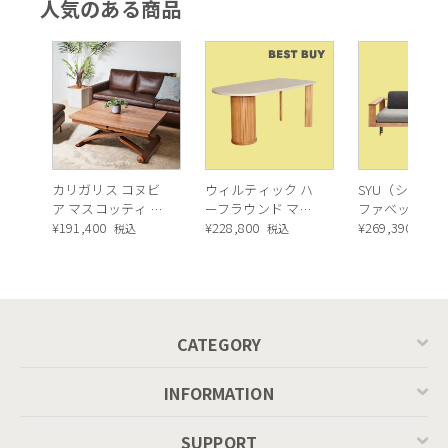
人気のある商品
MASCOTTE[CB490]
P201
カリガリス コヌビ
ウィルティック ハ
SYU（シュウ）
ア マスコッティ 伸
ーフラウンド マテ
ファベッド（
長・昇降式テーブ
¥
191,400
ィエラ塗装 ダイニ
¥
228,800
ュラル）190c
¥
269,390
税込
税込
税込
ル ／ Calligaris
ングテーブル（レ
connubia
ッドオーク脚）
MASCOTTE[CB490]
P201
CATEGORY
INFORMATION
SUPPORT