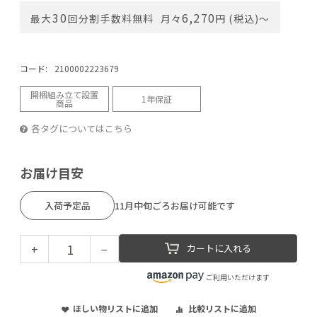
30
6,270
最大
回分割手数料無料
月々
円 (税込)〜
コード:
2100002223679
開梱組み立て設置
1年保証
商品
各タグについてはこちら
お届け目安
入荷予定品
11月中旬ごろお届け可能です
+
−
カートに入れる
ご利用いただけます
ほしい物リストに追加
比較リストに追加