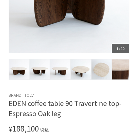
1
/
10
BRAND: TOLV
EDEN coffee table 90 Travertine top-
Espresso Oak leg
188,100
¥
税込