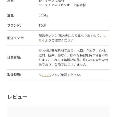
素材:
脚：オーク無垢材
ベース：アメリカンオーク無垢材
重量:
50.5㎏
ブランド:
TOLV
配送ランクC (配送先により異なりますので、
こ
配送ランク:
ちら
よりご確認ください)
※木材は天然素材であり、木目、色ムラ、心材、
辺材、髄条、節など、様々な特徴を持つ場合があ
注意事項:
ります。これらは無垢材製品に見られる自然な特
徴であり、欠陥ではございません。
取扱説明:
＜
こちら
＞をご確認ください。
レビュー