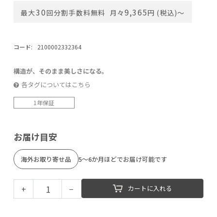
30
9,365
最大
回分割手数料無料
月々
円 (税込)〜
コード:
2100002332364
構造が、そのまま美しさになる。
各タグについてはこちら
1年保証
お届け目安
海外お取り寄せ品
5～6か月ほどでお届け可能です
+
−
カートに入れる