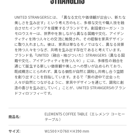
UNITED STRANGERSとは、「異なる文化や価値観が出会い、新たな
美しさを生み出す」という考え方のもと、多様な文化や職人技を融
合させたインテリアを提案するブランドです。創設者ローガン・コ
モロウスキーは、世界中を旅しながら異なる国籍や文化、アイデン
ティティを持つ人々との交流に触発され、その経験を家具デザイン
に取り入れました。彼は、家具は単なるモノではなく、異なる背景
を持つ人々をつなぎ、共鳴を生み出す存在であると考えています。
ブランド名「UNITED（融合・結びついた）STRANGERS（異なる国
籍や文化、アイデンティティを持つ人々）」には、多様性の融合を
通じて誕生する新しい価値観や美しさへの想いが込められており、
既成概念にとらわれず、異なる個性が自然と調和し共鳴し合う空間
を創り出すことを目指しています。まるで「旅の途中で出会った
人々が自然とつながるように、家具やデザインを通じて、調和と創
造の喜びを生み出していく」ことが、UNITED STRANGERSのブラン
ドフィロソフィーです。
ELEMENTS COFFEE TABLE（エレメンツ コーヒー
商品名:
テーブル）
サイズ:
W1500×D760×H390 mm