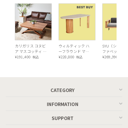
カリガリス コヌビ
ウィルティック ハ
SYU（シュウ）
ア マスコッティ 伸
ーフラウンド マテ
ファベッド（
長・昇降式テーブ
¥
191,400
ィエラ塗装 ダイニ
¥
228,800
ュラル）190c
¥
269,390
税込
税込
税込
ル ／ Calligaris
ングテーブル（レ
connubia
ッドオーク脚）
MASCOTTE[CB490]
P201
CATEGORY
INFORMATION
SUPPORT