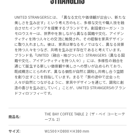
UNITED STRANGERSとは、「異なる文化や価値観が出会い、新たな
美しさを生み出す」という考え方のもと、多様な文化や職人技を融
合させたインテリアを提案するブランドです。創設者ローガン・コ
モロウスキーは、世界中を旅しながら異なる国籍や文化、アイデン
ティティを持つ人々との交流に触発され、その経験を家具デザイン
に取り入れました。彼は、家具は単なるモノではなく、異なる背景
を持つ人々をつなぎ、共鳴を生み出す存在であると考えています。
ブランド名「UNITED（融合・結びついた）STRANGERS（異なる国
籍や文化、アイデンティティを持つ人々）」には、多様性の融合を
通じて誕生する新しい価値観や美しさへの想いが込められており、
既成概念にとらわれず、異なる個性が自然と調和し共鳴し合う空間
を創り出すことを目指しています。まるで「旅の途中で出会った
人々が自然とつながるように、家具やデザインを通じて、調和と創
造の喜びを生み出していく」ことが、UNITED STRANGERSのブラン
ドフィロソフィーです。
THE BAY COFFEE TABLE 2（ザ・ベイ コーヒーテ
商品名:
ーブル 2）
サイズ:
W1500×D800×H380 mm