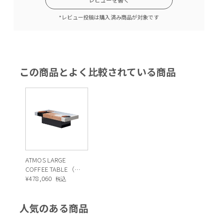
*レビュー投稿は購入済み商品が対象です
この商品とよく比較されている商品
ATMOS LARGE
COFFEE TABLE（ア
トモス ラージ コー
¥
478,060
税込
ヒーテーブル）
人気のある商品