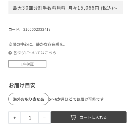
30
15,066
最大
回分割手数料無料
月々
円 (税込)〜
コード:
2100002332418
空間の中心に、静かな存在感を。
各タグについてはこちら
1年保証
お届け目安
海外お取り寄せ品
5～6か月ほどでお届け可能です
+
−
カートに入れる