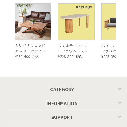
カリガリス コヌビ
ウィルティック ハ
SYU（シュウ）
ア マスコッティ 伸
ーフラウンド マテ
ファベッド（
長・昇降式テーブ
¥
191,400
ィエラ塗装 ダイニ
¥
228,800
ュラル）190c
¥
269,390
税込
税込
税込
ル ／ Calligaris
ングテーブル（レ
connubia
ッドオーク脚）
MASCOTTE[CB490]
P201
CATEGORY
INFORMATION
SUPPORT