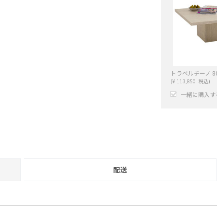
(
¥
113,850
税込)
一緒に購入す
+
配送