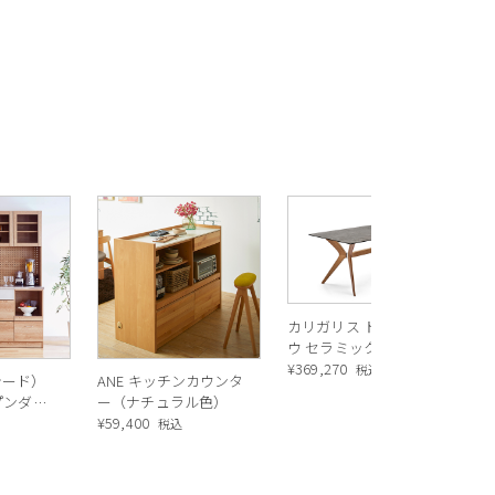
R
ス
ル
¥
1
バ
カリガリス トウキョ
ウ セラミック ダイニ
ングテーブル ／
¥
369,270
税込
シード）
ANE キッチンカウンタ
Calligaris TOKYO
ープンダイ
ー（ナチュラル色）
ceramic Dining
 ナチュ
¥
59,400
込
税込
table[CS18-FR] P321