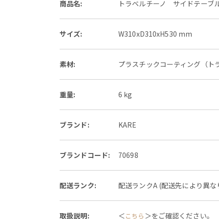
商品名:
トラベルチーノ サイドテーブ
サイズ:
W310xD310xH530 mm
素材:
プラスチックコーティング（トラ
重量:
6 kg
ブランド:
KARE
ブランドコード:
70698
配送ランク:
配送ランクA (配送先により異
取扱説明:
＜
＞をご確認ください。
こちら