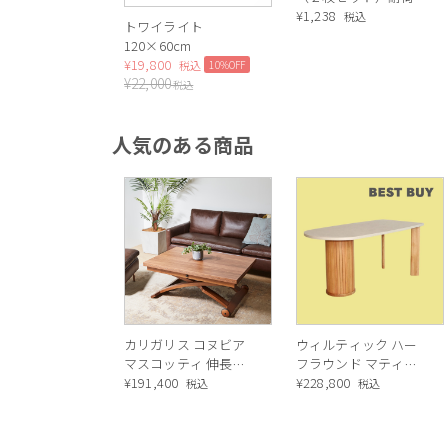
重：3kg
¥
1,238
税込
トワイライト
120×60cm
¥
19,800
10%OFF
税込
¥
22,000
税込
人気のある商品
カリガリス コヌビア
ウィルティック ハー
マスコッティ 伸長・
フラウンド マティエ
昇降式テーブル ／
¥
191,400
ラ塗装 ダイニングテ
¥
228,800
税込
税込
Calligaris connubia
ーブル（レッドオーク
MASCOTTE[CB490]
脚）
P201