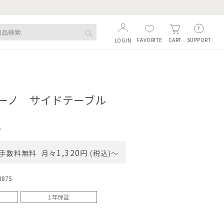
FAVORITE
SUPPORT
CART
LOGIN
ーノ サイドテーブル
込
1,320
手数料無料
月々
円 (税込)〜
8875
1年保証