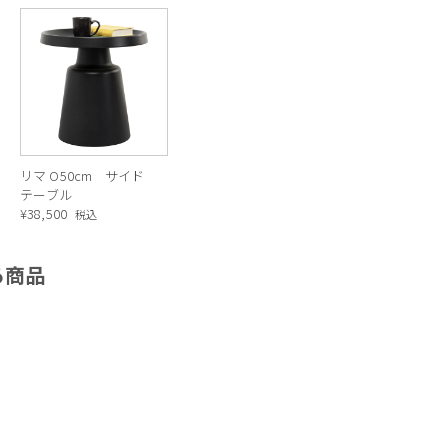
リマ O50cm サイド
テーブル
¥
38,500
税込
る商品