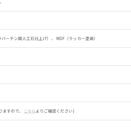
ル
バーチン調人工石仕上げ）、 MDF（ラッカー塗装）
なりますので、
よりご確認ください)
こちら