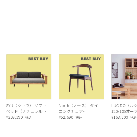
SYU（シュウ） ソファ
North（ノース） ダイ
LUCIDO（ル
ベッド（ナチュラル）
ニングチェア
120/105オ
190cm
¥
269,390
AC02（ウォールナッ
¥
52,690
ニングボード
¥
168,300
税込
税込
税
ト）
ラル色