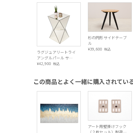
杉の円形サイドテーブ
ル
¥
39,600
税込
ラグジュアリートライ
アングルパール サイ
ドテーブル
¥
42,900
税込
この商品とよく一緒に購入されてい
アート用壁掛けフック
（２枚セット）耐荷