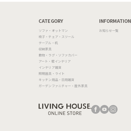
CATEGORY
INFORMATIO
ソファ・オットマン
お知らせ一覧
椅子・チェア・スツール
テーブル・机
収納家具
敷物・ラグ・ソファカバー
アート・壁インテリア
インテリア雑貨
照明器具・ライト
キッチン用品・日用雑貨
ガーデンファニチャー・屋外家具