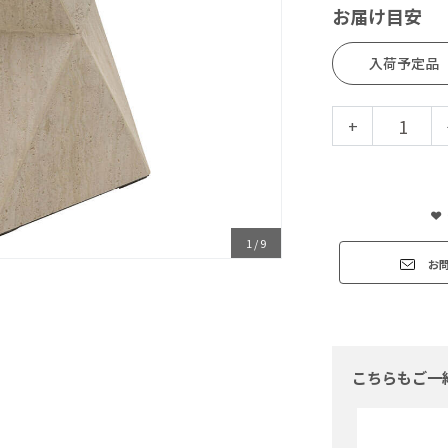
お届け目安
入荷予定品
+
1
/
9
お
こちらもご一