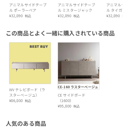
アニマルサイドテーブ
アニマルサイドテーブ
アニマルサ
ル ポーラーベア
ル ミスタージャック
ル タイガー
¥
32,890
¥
32,890
¥
32,890
税込
税込
税
この商品とよく一緒に購入されている商品
CE-160 ラスターベージュ
WV テレビボード（ラ
スターベージュ）
CE サイドボード
¥
86,800
（1600）
税込
¥
95,800
税込
人気のある商品