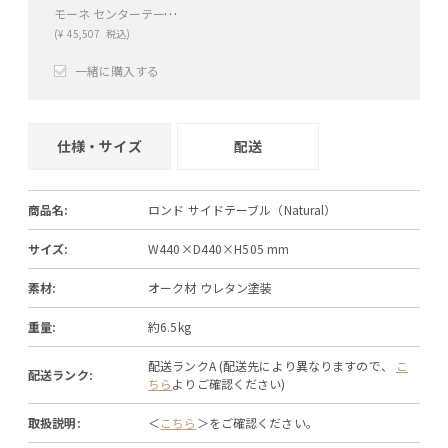
モーネ センターテーブル 90（Natural）
(
¥
45,507
税込)
一緒に購入する
+
−
仕様・サイズ
配送
商品名:
ロンド サイドテーブル（Natural）
サイズ:
W440×D440×H505 mm
素材:
オーク材 ウレタン塗装
重量:
約6.5kg
配送ランクA (配送先により異なりますので、
こ
配送ランク:
ちら
よりご確認ください)
取扱説明:
＜
こちら
＞をご確認ください。