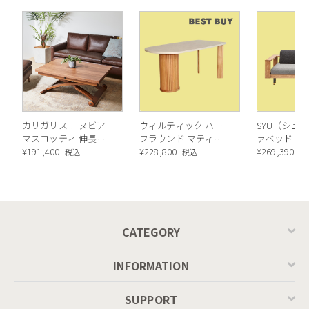
カリガリス コヌビア
ウィルティック ハー
SYU（シュウ
マスコッティ 伸長・
フラウンド マティエ
ァベッド（
昇降式テーブル ／
¥
191,400
ラ塗装 ダイニングテ
¥
228,800
ル）190cm
¥
269,390
税込
税込
税
Calligaris connubia
ーブル（レッドオーク
MASCOTTE[CB490]
脚）
P201
CATEGORY
INFORMATION
SUPPORT