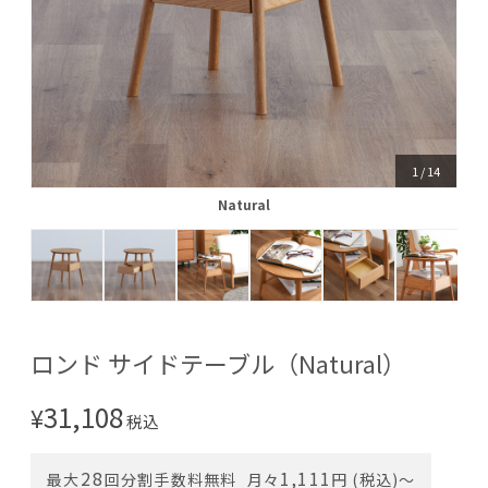
1
/
14
Natural
Natural
ロンド サイドテーブル（Natural）
31,108
¥
税込
28
1,111
最大
回分割手数料無料
月々
円 (税込)〜