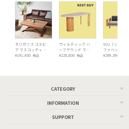
カリガリス コヌビ
ウィルティック ハ
SYU（シュウ）
ア マスコッティ 伸
ーフラウンド マテ
ファベッド（
長・昇降式テーブ
¥
191,400
ィエラ塗装 ダイニ
¥
228,800
ュラル）190c
¥
269,390
税込
税込
税込
ル ／ Calligaris
ングテーブル（レ
connubia
ッドオーク脚）
MASCOTTE[CB490]
P201
CATEGORY
INFORMATION
SUPPORT