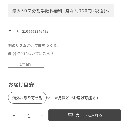
30
5,020
最大
回分割手数料無料
月々
円 (税込)〜
コード:
2100002246432
石のリズムが、空間をつくる。
各タグについてはこちら
1年保証
お届け目安
海外お取り寄せ品
5～6か月ほどでお届け可能です
+
−
カートに入れる