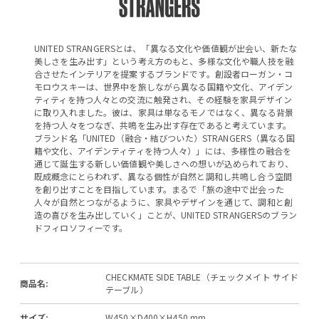
UNITED STRANGERSとは、「異なる文化や価値観が出会い、新たな
美しさを生み出す」という考え方のもと、多様な文化や職人技を融
合させたインテリアを提案するブランドです。創設者ローガン・コ
モロウスキーは、世界中を旅しながら異なる国籍や文化、アイデン
ティティを持つ人々との交流に触発され、その経験を家具デザイン
に取り入れました。彼は、家具は単なるモノではなく、異なる背景
を持つ人々をつなぎ、共鳴を生み出す存在であると考えています。
ブランド名「UNITED（融合・結びついた）STRANGERS（異なる国
籍や文化、アイデンティティを持つ人々）」には、多様性の融合を
通じて誕生する新しい価値観や美しさへの想いが込められており、
既成概念にとらわれず、異なる個性が自然と調和し共鳴し合う空間
を創り出すことを目指しています。まるで「旅の途中で出会った
人々が自然とつながるように、家具やデザインを通じて、調和と創
造の喜びを生み出していく」ことが、UNITED STRANGERSのブラン
ドフィロソフィーです。
CHECKMATE SIDE TABLE（チェックメイト サイド
商品名:
テーブル）
サイズ:
W450×D400×H450 mm