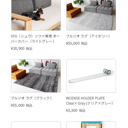
ライトグレー
アイボリー ※画像のサイズは
SYU（シュウ）ソファ専用 オー
ブルジオ ラグ（アイボリー）
160X230 のサイズです。
バーカバー（ライトグレー）
¥
55,000
税込
¥
20,900
税込
ブラック
ブラック
16
クリア×グレー
ブラック※画像のサイズは
ブルジオ ラグ（ブラック）
INCENSE HOLDER PLATE
160X230 です。
Clear×Gray (クリア×グレー）
¥
55,000
税込
¥
3,300
税込