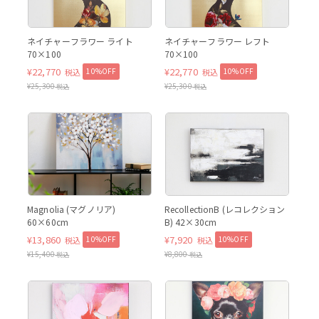
ネイチャーフラワー ライト
ネイチャーフラワー レフト
70×100
70×100
¥
22,770
¥
22,770
10%OFF
10%OFF
税込
税込
¥
25,300
¥
25,300
税込
税込
レコレクションB
Magnolia (マグノリア)
RecollectionB (レコレクション
60×60cm
B) 42×30cm
¥
13,860
¥
7,920
10%OFF
10%OFF
税込
税込
¥
15,400
¥
8,800
税込
税込
ミックス