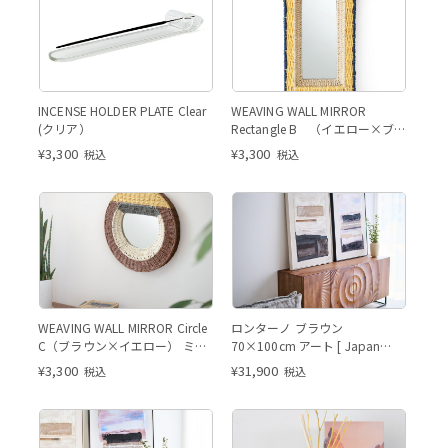
クリア
イエロー×ブルー
INCENSE HOLDER PLATE Clear
WEAVING WALL MIRROR
(クリア）
Rectangle B （イエロー×ブル
ー） ミラー
¥
3,300
¥
3,300
税込
税込
ブラウン×イエロー
ブラ
ブラウン×イエロー
WEAVING WALL MIRROR Circle
ロンターノ ブラウン
C（ブラウン×イエロー） ミラ
70×100cm アート [ Japan
ー
Limited ]
¥
3,300
¥
31,900
税込
税込