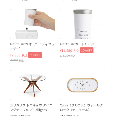
AirDiffuser 本体＋カートリッ
AirDiff
ジ（別売）
別売りカートリッジを装着
シャンパン
AirDiffuser 本体（エア ディフュ
AirDiffuser カートリッジ
ーザー）
¥
11,880
10%OFF
税込
¥
7,920
10%OFF
税込
¥
13,200
税込
¥
8,800
税込
ナチュラルナチュラル
カリガリス トウキョウ ダイニ
Curva（クルヴァ）ウォールク
ングテーブル ／ Calligaris
ロック（ナチュラル）
TOKYO Dining table[CS18-FD