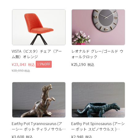
VISTA（ビスタ）チェア（アー
レオナルド グレー/ゴールド ウ
ム無）オレンジ
ォールクロック
¥
23,843
¥
25,190
15%OFF
税込
税込
¥
28,050
税込
ティラノサウルス
スピノサウルス
Earthy Pot Tyrannosaurus (ア
Earthy Pot Spinosaurus (アーシ
ーシー ポット ティラノサウル
ー ポット スピノサウルス )
ス) (BE)
(BL）
¥
3,608
¥
2,948
税込
税込