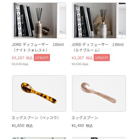
ナイトフォレスト
ナイ
ナイトフォレスト
ルナブルーム
JORD ディフューザー 180ml
JORD ディフューザー 180ml
（ナイトフォレスト）
（ルナブルーム）
¥
3,267
¥
3,267
10%OFF
10%OFF
税込
税込
¥
3,630
¥
3,630
税込
税込
ベッコウ
ベージュ
エッグスプーン（ベッコウ）
エッグスプーン
¥
1,650
¥
1,430
税込
税込