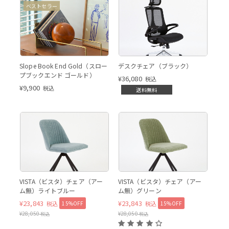
スロープブックエンド ゴールド
スロープブ
ベストセラー
Slope Book End Gold（スロー
デスクチェア（ブラック）
プブックエンド ゴールド）
¥
36,080
税込
¥
9,900
税込
送料無料
VISTA（ビスタ）チェア（アー
VISTA（ビスタ）チェア（アー
ム無）ライトブルー
ム無）グリーン
¥
23,843
¥
23,843
15%OFF
15%OFF
税込
税込
¥
28,050
¥
28,050
税込
税込