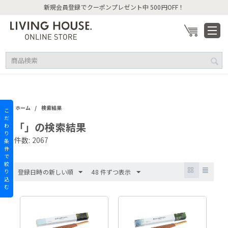
新規会員登録でクーポンプレゼント中 500円OFF！
/
ホーム
検索結果
こ
だ
「」の検索結果
わ
り
件数: 2067
条
件
で
絞
り
登録日時の新しい順
48 件ずつ表示
込
む