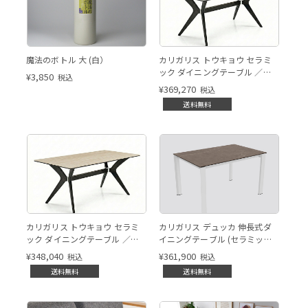
白
TOKYO CS18-FR P132 P5C
魔法のボトル 大 (白）
カリガリス トウキョウ セラミ
イメージCG画像
ック ダイニングテーブル ／
¥
3,850
税込
Calligaris TOKYO ceramic
¥
369,270
税込
Dining table[CS18-FR] P5C
送料無料
TOKYO CS18-FR P132 P32C
P14C P94 イメージCG画像
カリガリス トウキョウ セラミ
カリガリス デュッカ 伸長式ダ
イメージCG画像
ック ダイニングテーブル ／
イニングテーブル (セラミック)
Calligaris TOKYO ceramic
／ Calligaris Duca extendable
¥
348,040
¥
361,900
税込
税込
Dining table[CS18-FR] P32C
Dining table[CS4089-R 130]
送料無料
送料無料
P14C