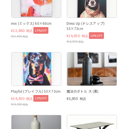
ミックス
mix (ミックス) 60×60cm
Dress Up (ドレスアップ)
53×73cm
¥
13,860
10%OFF
税込
¥
14,850
10%OFF
税込
¥
15,400
税込
¥
16,500
税込
黒
Playful (プレイフル) 53×73cm
魔法のボトル 大 (黒)
¥
14,850
¥
3,850
10%OFF
税込
税込
¥
16,500
税込