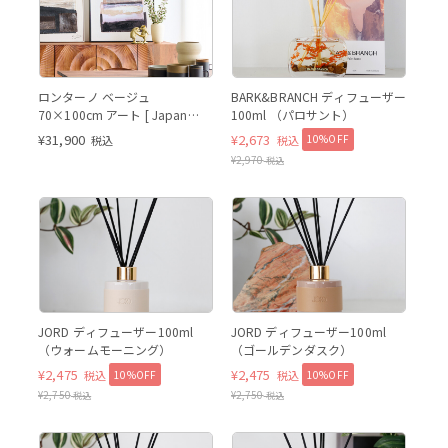
パロサント
ロンターノ ベージュ
BARK&BRANCH ディフューザー
70×100cm アート [ Japan
100ml （パロサント）
Limited ]
¥
31,900
¥
2,673
10%OFF
税込
税込
¥
2,970
税込
ウォームモーニング
ウォ
ウォームモーニング
ゴールデンダスク
JORD ディフューザー100ml
JORD ディフューザー100ml
（ウォームモーニング）
（ゴールデンダスク）
¥
2,475
¥
2,475
10%OFF
10%OFF
税込
税込
¥
2,750
¥
2,750
税込
税込
ナイトフォレスト
ナイ