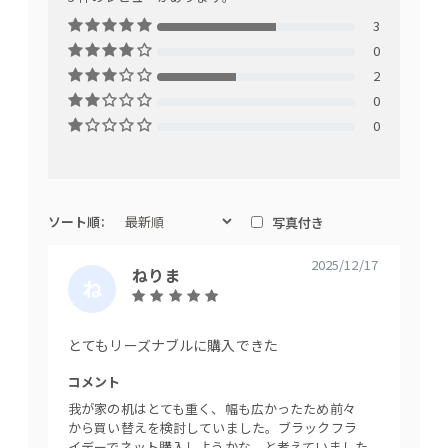
3
0
2
0
0
ソート順:
写真付き
2025/12/17
ねりま
ね
り
り
ん
ま
とてもリーズナブルに購入できた
コメン
お店で
コメント
たが(
我が家の机はとても重く、幅も広かったため前々
簡単に
から買い替えを検討していました。ブラックフラ
と天板
イデーでネット購入しようかな、と考えていました
ひと