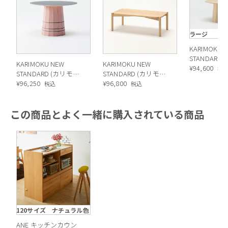
ラージ
KARIMOKU 
STANDARD
KARIMOKU NEW
KARIMOKU NEW
ニュースタン
¥
94,600
税
STANDARD (カリモク
STANDARD (カリモク
COLOUR W
ニュースタンダード)
¥
96,250
ニュースタンダード)
¥
96,800
税込
税込
PLAIN テー
COLOUR WOODロー
CASTORローテーブル
テーブル
この商品とよく一緒に購入されている商品
ちょっとしたお食事にも。ソファの上からでも手が届きやす
く、リラックスタイムも快適に。
120サイズ ナチュラル色
ANE キッチンカウン