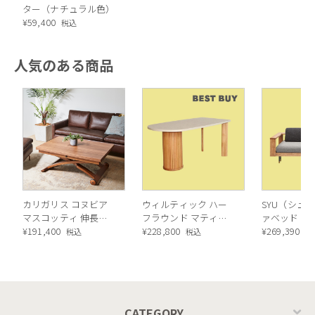
ター（ナチュラル色）
¥
59,400
税込
人気のある商品
天板にはリフトアシスト機能（ゆっくりと閉まる機能）がつい
ており、お子様がいるご家庭にも安心してお使いいただけま
す。
カリガリス コヌビア
ウィルティック ハー
SYU（シュウ
マスコッティ 伸長・
フラウンド マティエ
ァベッド（
昇降式テーブル ／
¥
191,400
ラ塗装 ダイニングテ
¥
228,800
ル）190cm
¥
269,390
税込
税込
税
Calligaris connubia
ーブル（レッドオーク
MASCOTTE[CB490]
脚）
P201
CATEGORY