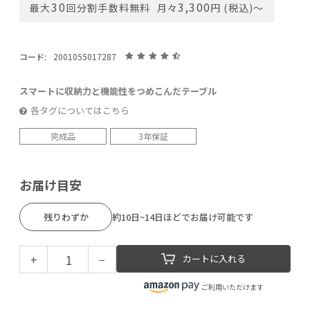
30
3,300
最大
回分割手数料無料
月々
円 (税込)〜
コード:
2001055017287
スマートに収納力と機能性をつめこんだテーブル
各タグについてはこちら
完成品
3年保証
お届け目安
残りわずか
約10日~14日ほどでお届け可能です
+
−
カートに入れる
ご利用いただけます