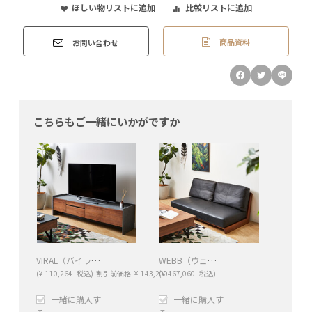
ほしい物リストに追加
比較リストに追加
商品資料
お問い合わせ
こちらもご一緒にいかがですか
VIRAL（バイラル）テレビボード（ブラウン）
WEBB（ウェッブ）2Pソファ レザー（K705 ブラック）
(
¥
110,264
税込)
割引前価格:
¥
143,200
(
¥
467,060
税込)
一緒に購入す
一緒に購入す