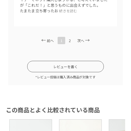
天板の高さは36cmから43.8cmへと変化します。使い勝手を追
が「これだ！」と思うものに出会えずでした。
たまたま立ち寄ったお
続きを読む
求したこだわりの高さ設定。
1
前へ
2
次へ
レビューを書く
*レビュー投稿は購入済み商品が対象です
天板がリフトアップ式になっておりソファに座ったままでもパ
この商品とよく比較されている商品
ソコンなどが使いやすい高さに。リモートワークにもおすすめ
です。