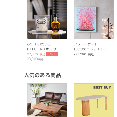
ON THE ROCKS
フラワーボート
DIFFUSER（オン ザ ロ
100x80cm タッチドピ
ックス ディフューザ
¥
2,970
クチャー
¥
23,980
10%OFF
税込
税込
¥
3,300
ー）WOLF MOON
税込
人気のある商品