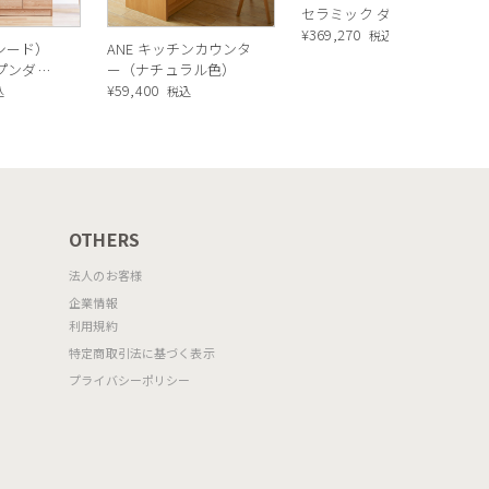
セラミック ダイニング
テーブル ／ Calligaris
¥
369,270
税込
ルシード）
ANE キッチンカウンタ
TOKYO ceramic Dining
ープンダイ
ー（ナチュラル色）
table[CS18-FR] P321
 ナチュラ
¥
59,400
込
税込
OTHERS
法人のお客様
企業情報
利用規約
特定商取引法に基づく表示
プライバシーポリシー