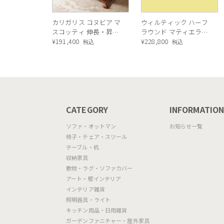
カリガリス コヌビア マ
ウィルティック ハーフ
スコッティ 伸長・昇降
ラウンド マティエラ塗
式テーブル ／ Calligaris
¥
191,400
装 ダイニングテーブル
¥
228,800
税込
税込
connubia
（レッドオーク脚）
MASCOTTE[CB490]
P201
CATEGORY
INFORMATIO
ソファ・オットマン
お知らせ一覧
椅子・チェア・スツール
テーブル・机
収納家具
敷物・ラグ・ソファカバー
アート・壁インテリア
インテリア雑貨
照明器具・ライト
キッチン用品・日用雑貨
ガーデンファニチャー・屋外家具