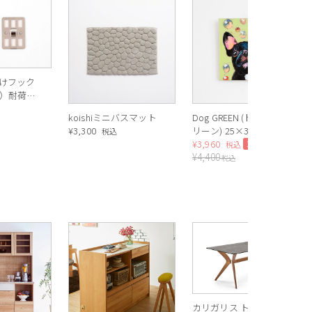
けフック
）耐荷
koishiミニバスマット
Dog GREEN (ドッググ
¥
3,300
リーン) 25×30cm
税込
¥
3,960
10%OFF
税込
¥
4,400
税込
カリガリス トウキョウ