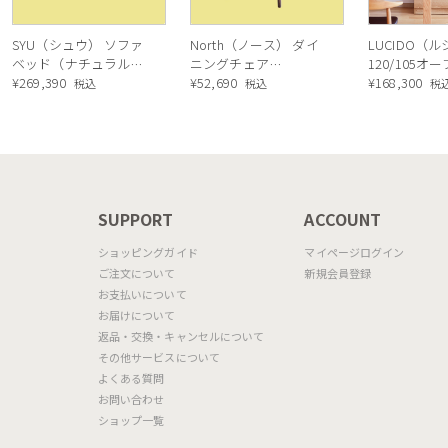
SYU（シュウ） ソファ
North（ノース） ダイ
LUCIDO（
ベッド（ナチュラル）
ニングチェア
120/105オ
190cm
¥
269,390
AC02（ウォールナッ
¥
52,690
ニングボード
¥
168,300
税込
税込
税
ト）
ル色
N
SUPPORT
ACCOUNT
ショッピングガイド
マイページログイン
ご注文について
新規会員登録
お支払いについて
お届けについて
返品・交換・キャンセルについて
その他サービスについて
よくある質問
お問い合わせ
ショップ一覧