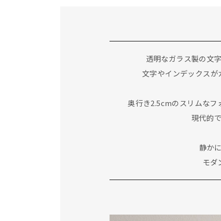
透明なガラス製の文
文字やインデックスが
奥行き2.5cmのスリム
現代的
静か
モダ