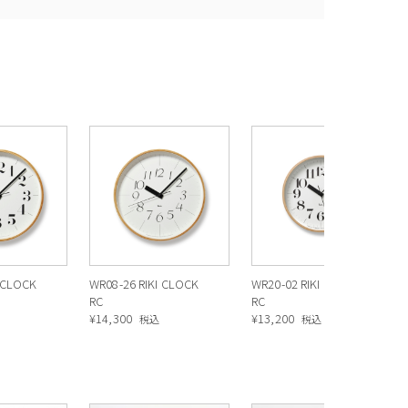
I CLOCK
WR08-26 RIKI CLOCK
WR20-02 RIKI CLOCK
RC
RC
¥
14,300
¥
13,200
税込
税込