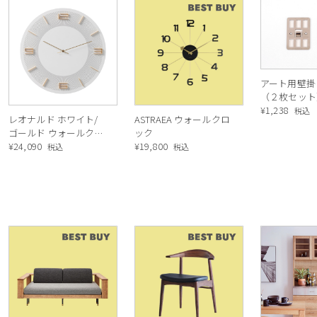
アート用壁掛
（２枚セット
重：3kg
¥
1,238
税込
レオナルド ホワイト/
ASTRAEA ウォールクロ
ゴールド ウォールクロ
ック
ック
¥
24,090
¥
19,800
税込
税込