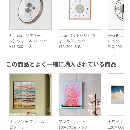
Pianeta（ピアネー
Laturi（ラトゥリ）ウ
Alva Blac
タ）ウォールクロック
ォールクロック
ロック
¥
14,300
¥
13,200
¥
13,200
税込
税込
税
この商品とよく一緒に購入されている商品
オリゾンテ フレーム
フラワーボート
トワイライ
ピクチャー
100x80cm タッチドピ
120×60cm