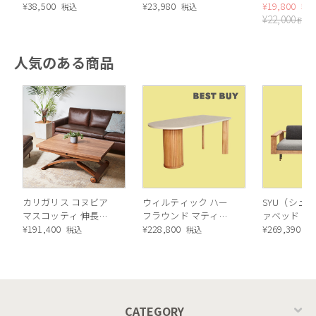
¥
38,500
クチャー
¥
23,980
¥
19,800
税込
税込
税
¥
22,000
税込
人気のある商品
カリガリス コヌビア
ウィルティック ハー
SYU（シュウ
マスコッティ 伸長・
フラウンド マティエ
ァベッド（
昇降式テーブル ／
¥
191,400
ラ塗装 ダイニングテ
¥
228,800
ル）190cm
¥
269,390
税込
税込
税
Calligaris connubia
ーブル（レッドオーク
MASCOTTE[CB490]
脚）
P201
CATEGORY