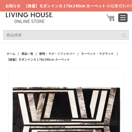
新規会員登録でクーポンプレゼント中 500円OFF！
お知らせ
【廃番】モダンインカ 170x240cm カーペット
は在庫切れの
/
/
/
/
ホーム
商品一覧
敷物・ラグ・ソファカバー
カーペット・ラグマット
【廃番】モダンインカ 170x240cm カーペット