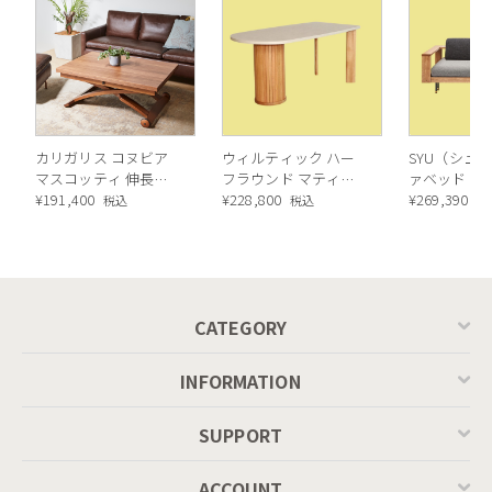
カリガリス コヌビア
ウィルティック ハー
SYU（シュウ
マスコッティ 伸長・
フラウンド マティエ
ァベッド（
昇降式テーブル ／
¥
191,400
ラ塗装 ダイニングテ
¥
228,800
ル）190cm
¥
269,390
税込
税込
税
Calligaris connubia
ーブル（レッドオーク
MASCOTTE[CB490]
脚）
P201
CATEGORY
INFORMATION
SUPPORT
ACCOUNT