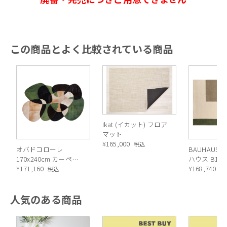
この商品とよく比較されている商品
Ikat (イカット) フロア
マット
¥
165,000
税込
オバドコローレ
BAUHAUS-
170x240cm カーペッ
ハウス B1）
ト
¥
171,160
¥
168,740
税込
税
人気のある商品