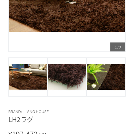
1
/
3
BRAND: LIVING HOUSE.
LH2ラグ
197,472
¥