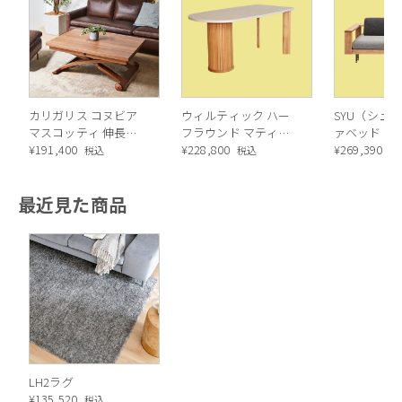
カリガリス コヌビア
ウィルティック ハー
SYU（シュウ
マスコッティ 伸長・
フラウンド マティエ
ァベッド（
昇降式テーブル ／
¥
191,400
ラ塗装 ダイニングテ
¥
228,800
ル）190cm
¥
269,390
税込
税込
税
Calligaris connubia
ーブル（レッドオーク
MASCOTTE[CB490]
脚）
最近見た商品
P201
LH2ラグ
¥
135,520
税込