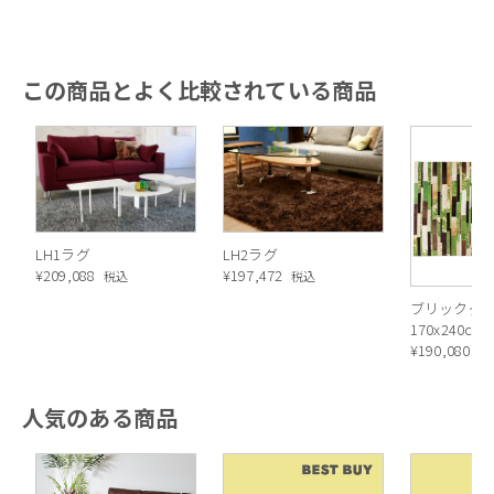
この商品とよく比較されている商品
LH2ラグ
LH1ラグ
¥
197,472
¥
209,088
税込
税込
ブリックグ
170x240c
ト
¥
190,080
税
人気のある商品