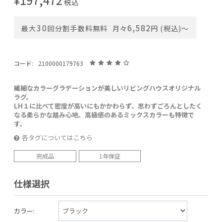
税込
30
6,582
最大
回分割手数料無料
月々
円 (税込)〜
コード:
2100000179763
繊細なカラーグラデーションが美しいリビングハウスオリジナル
ラグ。
LH１に比べて密度が高いにもかかわらず、思わずごろんとしたく
なる柔らかな踏み心地。高級感のあるミックスカラーも特徴で
す。
各タグについてはこちら
完成品
1年保証
仕様選択
カラー: