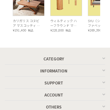
カリガリス コヌビ
ウィルティック ハ
SYU（シュウ）
ア マスコッティ 伸
ーフラウンド マテ
ファベッド（
長・昇降式テーブ
¥
191,400
ィエラ塗装 ダイニ
¥
228,800
ュラル）190c
¥
269,390
税込
税込
税込
ル ／ Calligaris
ングテーブル（レ
connubia
ッドオーク脚）
MASCOTTE[CB490]
P201
CATEGORY
カラー： P16グレー
INFORMATION
SUPPORT
ACCOUNT
OTHERS