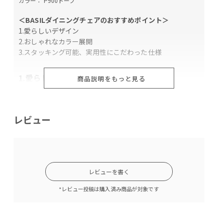
カラー： P900トープ
＜BASILダイニングチェアのおすすめポイント＞
1.愛らしいデザイン
2.おしゃれなカラー展開
3.スタッキング可能、実用性にこだわった仕様
1.愛らしいデザイン
商品説明をもっと見る
素材は異なりながらもシートから足まで1色で仕上げら
れ、丸みのあるデザインながらも細身のスチール脚との組
み合わせが可愛くなり過ぎず、全体的にすっきりとした印
レビュー
象。
カーブを描いたこの葉型シートは控えめながら縦にうっす
らと入ったラインがアクセントとなり誰からも好かれる愛
らしいデザインに仕上がっています。
レビューを書く
*レビュー投稿は購入済み商品が対象です