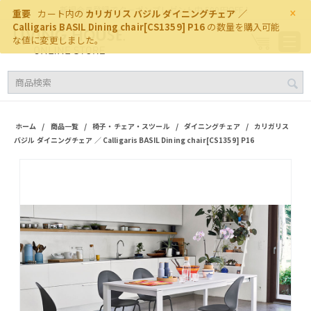
×
新規会員登録でクーポンプレゼント中 500円OFF！
重要
カート内の
カリガリス バジル ダイニングチェア ／
Calligaris BASIL Dining chair[CS1359] P16
の数量を購入可能
な値に変更しました。
/
/
/
/
ホーム
商品一覧
椅子・チェア・スツール
ダイニングチェア
カリガリス
バジル ダイニングチェア ／ Calligaris BASIL Dining chair[CS1359] P16