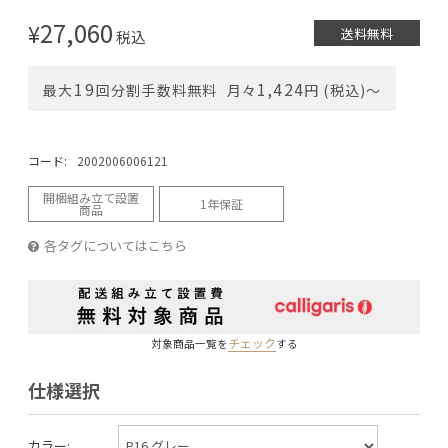
27,060
¥
送料無料
税込
19
1,424
最大
回分割手数料無料
月々
円 (税込)〜
コード:
2002006006121
開梱組み立て設置
1年保証
商品
各タグについてはこちら
チェック
対象商品一覧を
する
仕様選択
カラー: