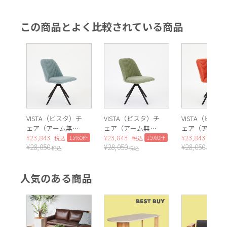
この商品とよく比較されている商品
VISTA（ビスタ）チ
VISTA（ビスタ）チ
VISTA（ビス
ェア（アーム無）
ェア（アーム無）
ェア（アーム
ライトブルー
¥
23,843
グリーン
¥
23,843
オレンジ
¥
23,843
15%OFF
15%OFF
税込
税込
税込
¥
28,050
¥
28,050
¥
28,050
税込
税込
税込
人気のある商品
カラー：P973マスタードイエロー、 P900トープ