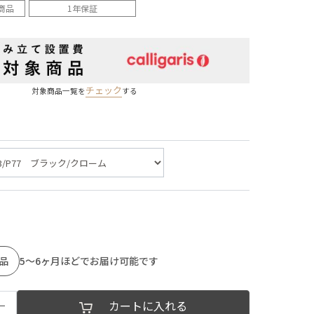
商品
1年保証
チェック
対象商品一覧を
する
品
5～6ヶ月ほどでお届け可能です
−
カートに入れる