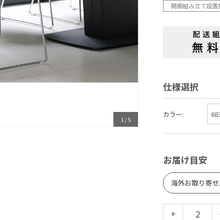
開梱組み立て設置
仕様選択
カラー:
1
/
5
お届け目安
海外お取り寄せ
+