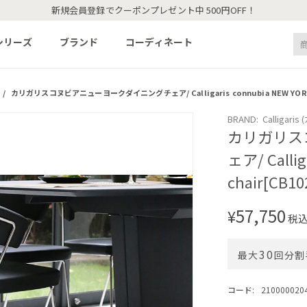
新規会員登録でクーポンプレゼント中 500円OFF
シリーズ
ブランド
コーディネート
/
カリガリスコヌビアニューヨークダイニングチェア/ Calligaris connubia NEW YORK Di
BRAND: Calligari
カリガリス
ェア/ Callig
chair[CB10
57,750
¥
税
30
最大
回分割
コード:
210000020