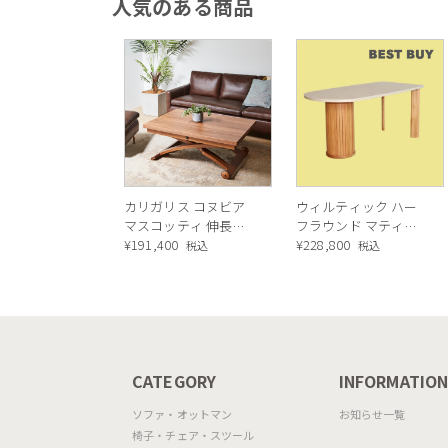
人気のある商品
カリガリス コヌビア
ウィルティック ハー
マスコッティ 伸長・
フラウンド マティエ
昇降式テーブル ／
¥
191,400
ラ塗装 ダイニングテ
¥
228,800
税込
税込
Calligaris connubia
ーブル（レッドオーク
MASCOTTE[CB490]
脚）
P201
CATEGORY
INFORMATIO
ソファ・オットマン
お知らせ一覧
椅子・チェア・スツール