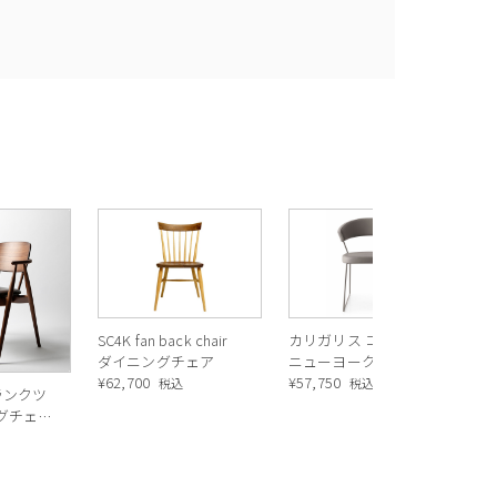
カ
ィ
ェア
¥
5
FI
ch
SC4K fan back chair
カリガリス コヌビア
ダイニングチェア
ニューヨーク ダイニ
¥
62,700
ングチェア (ソフトレ
¥
57,750
税込
税込
トランクツ
ザー) ／ Calligaris
グチェア
connubia NEW
ルナッ
YORK[CB1022]
D04/P176