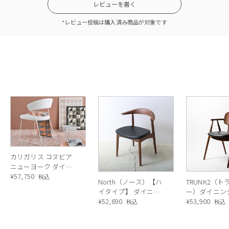
レビューを書く
*レビュー投稿は購入済み商品が対象です
カリガリス コヌビア
ニューヨーク ダイニ
ングチェア (ソフトレ
¥
57,750
税込
North（ノース）【ハ
TRUNK2（
ザー) ／ Calligaris
イタイプ】 ダイニン
ー）ダイニン
connubia NEW
グチェア AC02（ウォ
¥
52,690
DC2（ウォー
¥
53,900
税込
税込
YORK[CB1022]
ールナット）
ト）
705/P94