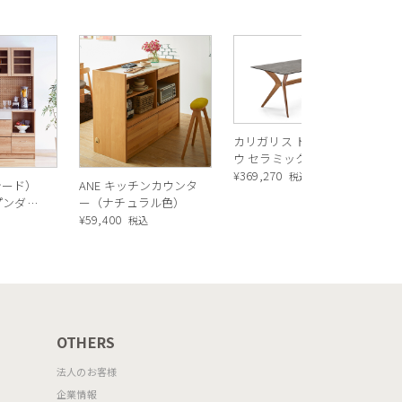
R
ス
ル
¥
1
バ
カリガリス トウキョ
ウ セラミック ダイニ
ングテーブル ／
¥
369,270
税込
シード）
ANE キッチンカウンタ
Calligaris TOKYO
ープンダイ
ー（ナチュラル色）
ceramic Dining
 ナチュ
¥
59,400
込
税込
table[CS18-FR] P321
OTHERS
法人のお客様
企業情報