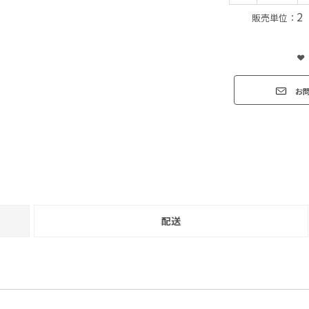
2
販売単位：
お
配送