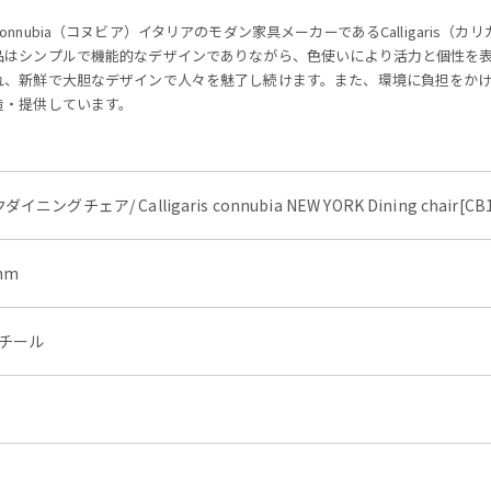
Connubia（コヌビア）イタリアのモダン家具メーカーであるCalligaris（
品はシンプルで機能的なデザインでありながら、色使いにより活力と個性を
れ、新鮮で大胆なデザインで人々を魅了し続けます。また、環境に負担をか
造・提供しています。
ア/ Calligaris connubia NEW YORK Dining chair[CB1
mm
スチール