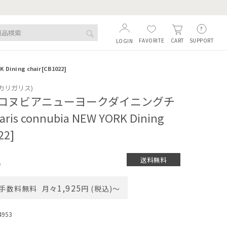
！
FAVORITE
SUPPORT
CART
LOGIN
ning chair[CB1022]
s (カリガリス)
コヌビアニューヨークダイニングチ
aris connubia NEW YORK Dining
22]
送料無料
込
1,925
手数料無料
月々
円 (税込)〜
4953