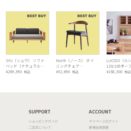
SYU（シュウ） ソファ
North（ノース） ダイ
LUCIDO（ル
ベッド（ナチュラル）
ニングチェア
120/105オ
190cm
¥
269,390
AC02（ウォールナッ
¥
52,690
ニングボード
¥
168,300
税込
税込
税
ト）
ラル色
N
SUPPORT
ACCOUNT
ショッピングガイド
マイページログイン
ご注文について
新規会員登録