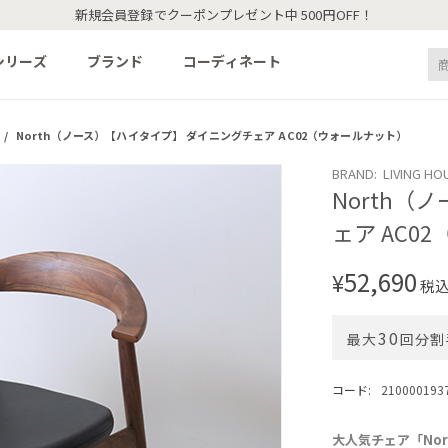
新規会員登録でクーポンプレゼント中 500円OFF！
シリーズ
ブランド
コーディネート
/
North（ノース）【ハイタイプ】 ダイニングチェア AC02（ウォールナット）
BRAND: LIVING HO
North（
ェア AC0
52,690
¥
税
30
最大
回分割
コード:
210000193
大人気チェア「No