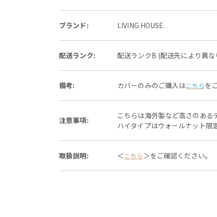
ブランド:
LIVING HOUSE.
配送ランク:
配送ランクB (配送先により異
備考:
カバーのみのご購入は
を
こちら
こちらは海外製など高さのある
注意事項:
ハイタイプはウォールナット限
取扱説明:
＜
＞をご確認ください。
こちら