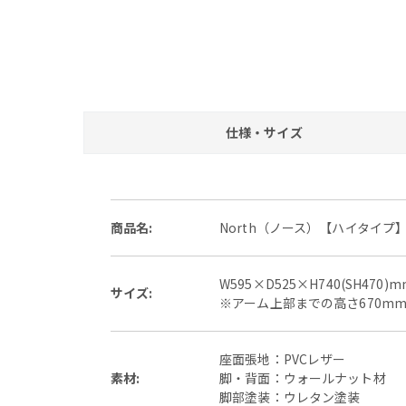
仕様・サイズ
商品名:
North（ノース）【ハイタイプ
W595×D525×H740(SH470)m
サイズ:
※アーム上部までの高さ670m
座面張地：PVCレザー
素材:
脚・背面：ウォールナット材
脚部塗装：ウレタン塗装