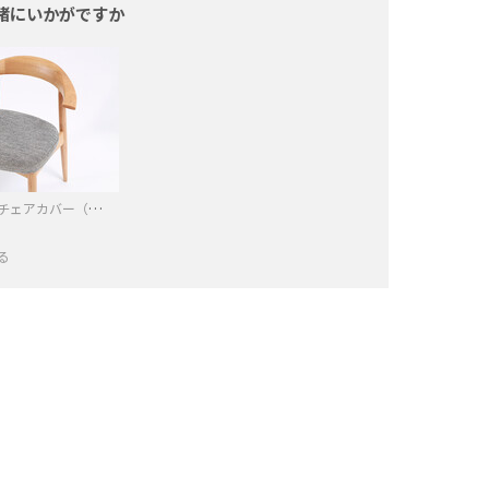
緒にいかがですか
North（ノース） チェアカバー（在庫品）
る
−