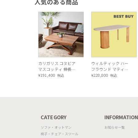
人気のある商品
table[CS18-FR] P32C
カリガリス コヌビア
ウィルティック ハー
マスコッティ 伸長・
フラウンド マティエ
昇降式テーブル ／
¥
191,400
ラ塗装 ダイニングテ
¥
228,800
税込
税込
Calligaris connubia
ーブル（レッドオーク
MASCOTTE[CB490]
脚）
P201
CATEGORY
INFORMATIO
ソファ・オットマン
お知らせ一覧
椅子・チェア・スツール