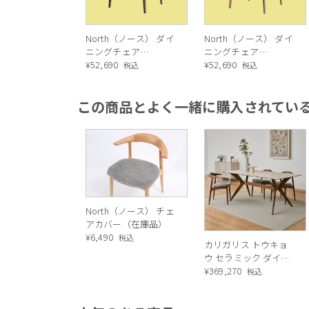
North（ノース） ダイ
North（ノース） ダイ
ニングチェア
ニングチェア
AC02（ウォールナッ
¥
52,690
AC02（オーク）
¥
52,690
税込
税込
ト）
この商品とよく一緒に購入されてい
North（ノース） チェ
アカバー（在庫品）
¥
6,490
税込
カリガリス トウキョ
ウ セラミック ダイニ
ングテーブル ／
¥
369,270
税込
Calligaris TOKYO
ceramic Dining