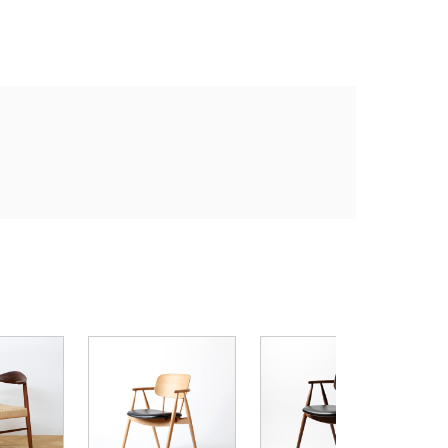
E
ニ
ル
¥
4