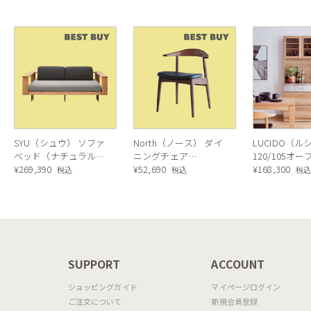
table[CS18-FR] P321
table[CS18-FR] P166
SYU（シュウ） ソファ
North（ノース） ダイ
LUCIDO（ル
ベッド（ナチュラル）
ニングチェア
120/105オ
190cm
¥
269,390
AC02（ウォールナッ
¥
52,690
ニングボード
¥
168,300
税込
税込
税
ト）
ラル色
N
SUPPORT
ACCOUNT
ショッピングガイド
マイページログイン
ご注文について
新規会員登録