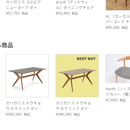
カリガリス コヌビア
at will（アットウィ
ニューヨーク ダイニ
ル）ダイニングチェア
ングチェア (ソフトレ
¥
57,750
¥
50,490
税込
税込
AL （エーエ
ザー) ／ Calligaris
パーコード 
connubia NEW
（ウォールナ
¥
49,500
税込
YORK[CB1022]
705/P94
る商品
North（ノー
アカバー（受
品）
¥
7,480
税込
カリガリス トウキョ
カリガリス トウキョ
ウ セラミック ダイニ
ウ セラミック ダイニ
ングテーブル ／
¥
348,040
ングテーブル ／
¥
348,040
税込
税込
Calligaris TOKYO
Calligaris TOKYO
ceramic Dining
ceramic Dining