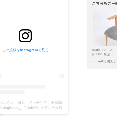
こちらもご一
この投稿をInstagramで見る
(
¥
6,490
税込)
一緒に購入す
+
ングハウス｜家具・インテリア｜全国38
ivinghouse_official)がシェアした投稿