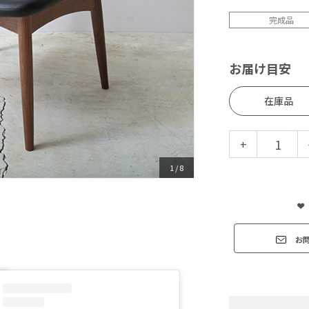
完成品
お届け目安
在庫品
+
1
/
8
お