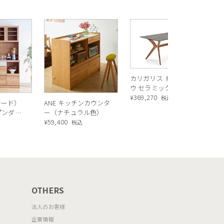
R
ス
ル
¥
1
バ
カリガリス トウキョ
ウ セラミック ダイニ
ングテーブル ／
¥
369,270
税込
シード）
ANE キッチンカウンタ
Calligaris TOKYO
ープンダイ
ー（ナチュラル色）
ceramic Dining
 ナチュ
¥
59,400
込
税込
table[CS18-FR] P321
OTHERS
法人のお客様
企業情報