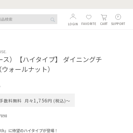
FAVORITE
SUPPORT
CART
LOGIN
USE.
ノース）【ハイタイプ】 ダイニングチ
2（ウォールナット）
込
1,756
手数料無料
月々
円 (税込)〜
7898
rth」に待望のハイタイプが登場！