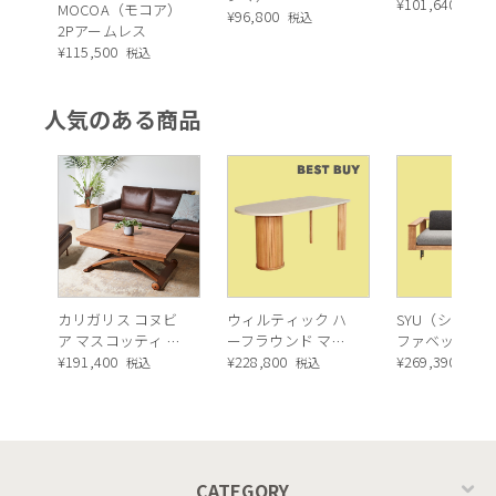
ア ／ Calligaris
¥
101,640
税込
MOCOA（モコア）
CARAMELLA（カラ
¥
96,800
税込
IGLOO Dining
2Pアームレス
メッラ） サイドチ
chair[CS1810] 
¥
115,500
税込
ェア
人気のある商品
カリガリス コヌビ
ウィルティック ハ
SYU（シュウ）
ア マスコッティ 伸
ーフラウンド マテ
ファベッド（
長・昇降式テーブ
¥
191,400
ィエラ塗装 ダイニ
¥
228,800
ュラル）190c
¥
269,390
税込
税込
税込
ル ／ Calligaris
ングテーブル（レ
connubia
ッドオーク脚）
MASCOTTE[CB490]
P201
CATEGORY