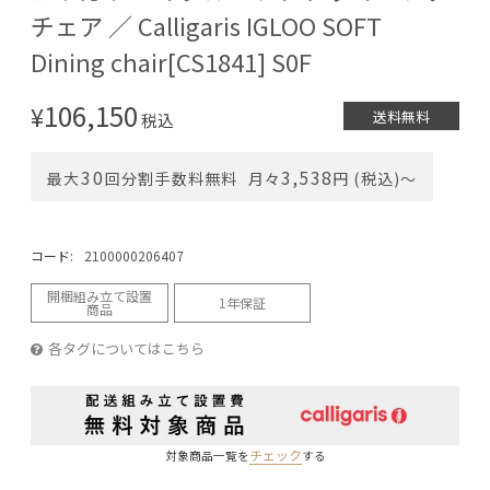
チェア ／ Calligaris IGLOO SOFT
Dining chair[CS1841] S0F
106,150
¥
送料無料
税込
30
3,538
最大
回分割手数料無料
月々
円 (税込)〜
コード:
2100000206407
開梱組み立て設置
1年保証
商品
各タグについてはこちら
チェック
対象商品一覧を
する