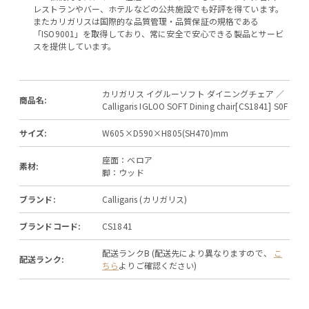
レストランやバー、ホテルなどの公共施設でも好評を得ています。
またカリガリスは国際的な品質管理・品質保証の規格である
「ISO9001」を取得しており、常に安全で安心できる製品とサービ
スを提供しています。
カリガリス イグルーソフト ダイニングチェア ／
商品名:
Calligaris IGLOO SOFT Dining chair[CS1841] S0F
サイズ:
W605×D590×H805(SH470)mm
座面：ベロア
素材:
脚：ウッド
ブランド:
Calligaris (カリガリス)
ブランドコード:
CS1841
配送ランクB (配送先により異なりますので、
こ
配送ランク:
ちら
よりご確認ください)