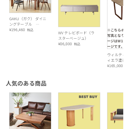
GAKU（ガク） ダイニ
ングテーブル
W1500（ウレタン塗
¥
196,460
※こちらの画
税込
WV テレビボード（ラ
装）
写真となりま
スターベージュ）
ージはW150
¥
86,800
税込
ージです。
ウィルティッ
DC01は使う人の動きや暮らしを意識して作られた、人の延長
ィエラ塗装 
から成る有機的なデザイン。
グテーブル （
¥
165,000
税
「設計されつくしたディテールが生み出す美しさ」と「ストレ
x 奥行85 cm
スのない座り心地」がある贅沢な椅子です。
人気のある商品