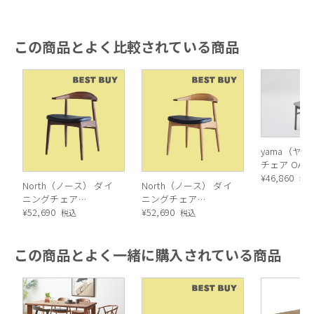
TRUNKシリーズのアイコンとなるチェア
この商品とよく比較されている商品
yama（ヤ
チェア OAK グレー
（板座）
¥
46,860
税
North（ノース） ダイ
North（ノース） ダイ
ニングチェア
ニングチェア
AC02（ウォールナッ
¥
52,690
AC02（オーク）
¥
52,690
税込
税込
ト）
この商品とよく一緒に購入されている商品