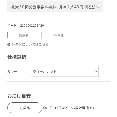
30
1,643
最大
回分割手数料無料
月々
円 (税込)〜
コード:
2100001259426
完成品
1年保証
各タグについてはこちら
仕様選択
カラー:
お届け目安
在庫品
約10日~14日ほどでお届け可能です