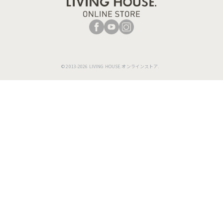
「人の動きの延長にある椅子」というデザイナーのものづくり
© 2013-2026 LIVING HOUSE.オンラインストア.
の概念からつくられたこの椅子は、寛ぐ人の動きの余白が意識
されたサイズ感で姿勢を固定しないストレスのない座り心地を
実現しています。