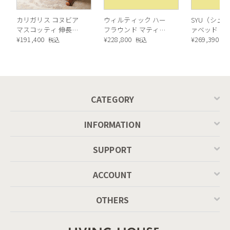
カリガリス コヌビア
ウィルティック ハー
SYU（シュウ
マスコッティ 伸長・
フラウンド マティエ
ァベッド（
昇降式テーブル ／
¥
191,400
ラ塗装 ダイニングテ
¥
228,800
ル）190cm
¥
269,390
税込
税込
税
Calligaris connubia
ーブル（レッドオーク
MASCOTTE[CB490]
脚）
P201
アームと一体となった背もたれは面と角度、サイズや曲線など
何度も調整を重ね生まれたフォルム。
CATEGORY
身体の設置面の僅かな違和感をなくすためmm単位で調整を繰
り返した背もたれなど細部まで計算しつくされたものが生み出
INFORMATION
す美しさを備えた仕上がりです。
SUPPORT
ACCOUNT
OTHERS