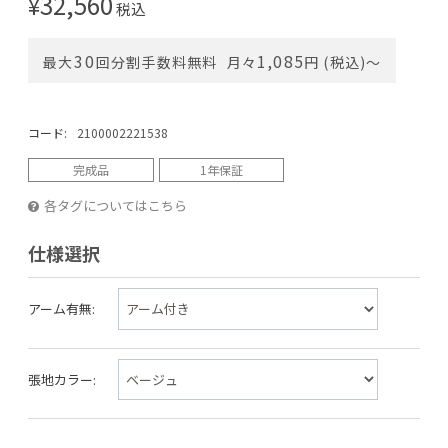
32,560
¥
税込
30
1,085
最大
回分割手数料無料
月々
円 (税込)〜
コード:
2100002221538
完成品
1年保証
各タグについてはこちら
仕様選択
アーム有無:
張地カラー: