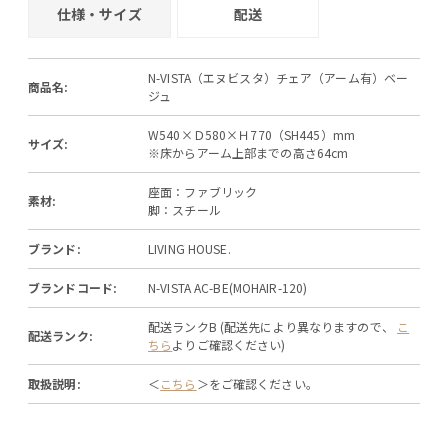
仕様・サイズ
配送
N-VISTA（エヌビスタ）チェア（アーム有）ベー
商品名:
ジュ
W540×Ｄ580×Ｈ770（SH445）mm
サイズ:
※床からアーム上部までの高さ64cm
座面：ファブリック
素材:
脚：スチール
ブランド:
LIVING HOUSE.
ブランドコード:
N-VISTA AC-BE(MOHAIR-120)
配送ランクB (配送先により異なりますので、
こ
配送ランク:
ちら
よりご確認ください)
取扱説明:
＜
こちら
＞をご確認ください。