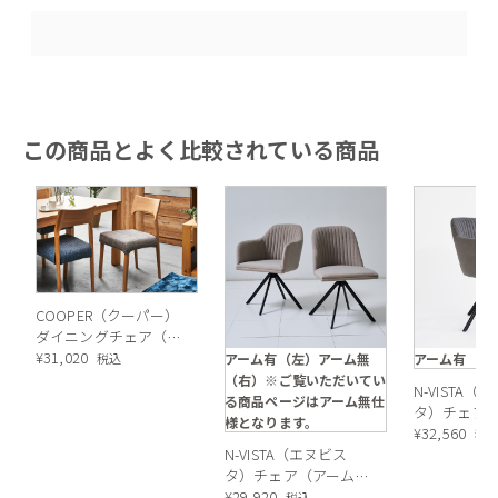
この商品とよく比較されている商品
COOPER（クーパー）
ダイニングチェア（オ
ーク）
¥
31,020
アーム有（左）アーム無
アーム有 グ
税込
（右）※ご覧いただいてい
N-VISTA（
る商品ページはアーム無仕
タ）チェア
様となります。
有）グレー
¥
32,560
税
N-VISTA（エヌビス
タ）チェア（アーム
無）ベージュ
¥
29,920
税込