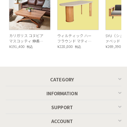
カリガリス コヌビア
ウィルティック ハー
SYU（シュウ
マスコッティ 伸長・
フラウンド マティエ
ァベッド（
昇降式テーブル ／
¥
191,400
ラ塗装 ダイニングテ
¥
228,800
ル）190cm
¥
269,390
税込
税込
税
Calligaris connubia
ーブル（レッドオーク
MASCOTTE[CB490]
脚）
P201
CATEGORY
INFORMATION
SUPPORT
ACCOUNT