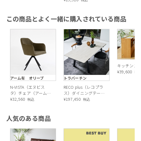
この商品とよく一緒に購入されている商品
キッチンス
¥
39,600
税
アーム有 オリーブ
トラバーチン
N-VISTA（エヌビス
RECO plus（レコプラ
タ）チェア（アーム
ス）ダイニングテーブ
有）オリーブ
¥
32,560
ル セラミック（トラ
¥
197,450
税込
税込
バーチン）
人気のある商品