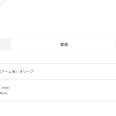
配送
ア（アーム有）オリーブ
5）mm
4cm