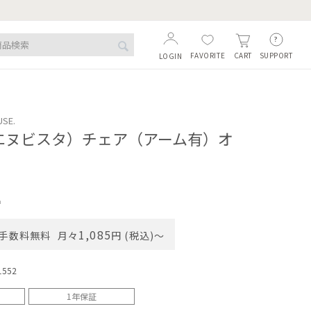
FAVORITE
SUPPORT
CART
LOGIN
USE.
A（エヌビスタ）チェア（アーム有）オ
込
1,085
手数料無料
月々
円 (税込)〜
1552
1年保証