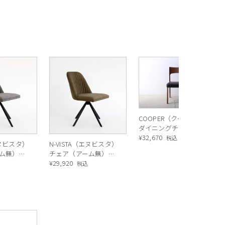
COOPER（クーパー）
ダイニングチェア（ウ
ォールナット）
¥
32,670
税込
エヌビスタ）
N-VISTA（エヌビスタ）
ム無）グ
チェア（アーム無）オ
リーブ
¥
29,920
税込