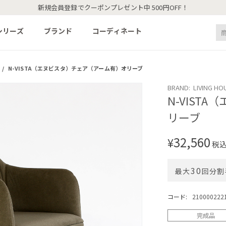
新規会員登録でクーポンプレゼント中 500円OFF！
シリーズ
ブランド
コーディネート
/
N-VISTA（エヌビスタ）チェア（アーム有）オリーブ
BRAND: LIVING HO
N-VIST
リーブ
32,560
¥
税
30
最大
回分割
コード:
210000222
完成品