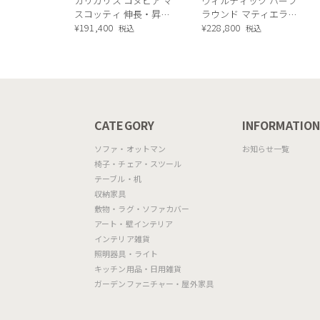
カリガリス コヌビア マ
ウィルティック ハーフ
スコッティ 伸長・昇降
ラウンド マティエラ塗
式テーブル ／ Calligaris
¥
191,400
装 ダイニングテーブル
¥
228,800
税込
税込
connubia
（レッドオーク脚）
MASCOTTE[CB490]
P201
CATEGORY
INFORMATIO
ソファ・オットマン
お知らせ一覧
椅子・チェア・スツール
テーブル・机
収納家具
敷物・ラグ・ソファカバー
アート・壁インテリア
インテリア雑貨
照明器具・ライト
キッチン用品・日用雑貨
ガーデンファニチャー・屋外家具