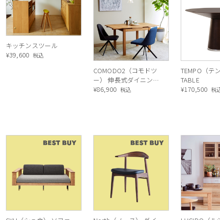
キッチンスツール
¥
39,600
税込
COMODO2（コモドツ
TEMPO（テ
ー） 伸長式ダイニング
TABLE
テーブル（オーク
¥
86,900
¥
170,500
税込
税
OAK）