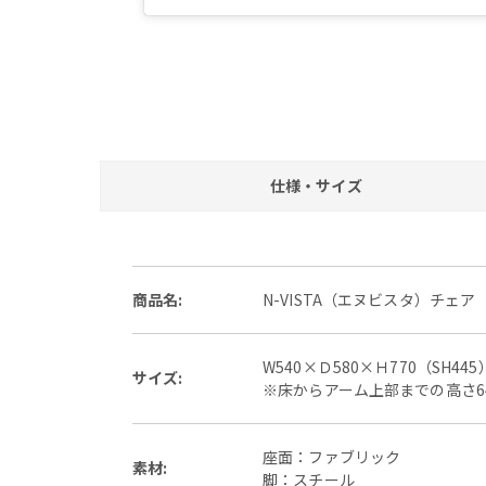
仕様・サイズ
商品名:
N-VISTA（エヌビスタ）チェ
W540×Ｄ580×Ｈ770（SH44
サイズ:
※床からアーム上部までの高さ6
座面：ファブリック
素材:
脚：スチール