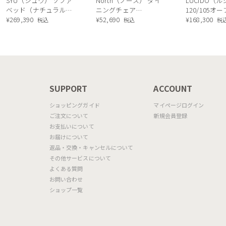
SYU（シュウ） ソファ
North（ノース） ダイ
LUCIDO（
ベッド（ナチュラル）
ニングチェア
120/105オ
190cm
¥
269,390
AC02（ウォールナッ
¥
52,690
ニングボード
¥
168,300
税込
税込
税
ト）
ル色
N
SUPPORT
ACCOUNT
ショッピングガイド
マイページログイン
ご注文について
新規会員登録
お支払いについて
お届けについて
返品・交換・キャンセルについて
その他サービスについて
よくある質問
お問い合わせ
ショップ一覧