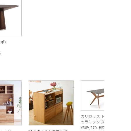
ンポ）
込
カリガリス トウキョウ
セラミック ダイニング
テーブル ／ Calligaris
¥
369,270
税込