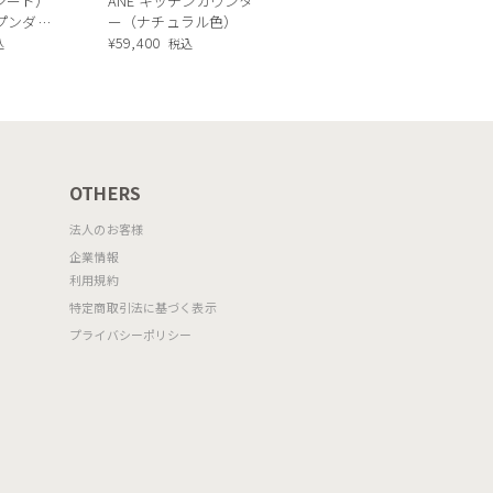
ルシード）
ANE キッチンカウンタ
TOKYO ceramic Dining
ープンダイ
ー（ナチュラル色）
table[CS18-FR] P321
 ナチュラ
¥
59,400
込
税込
OTHERS
法人のお客様
企業情報
利用規約
特定商取引法に基づく表示
プライバシーポリシー