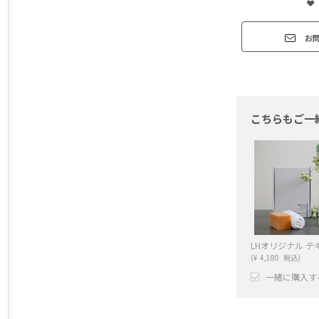
お
こちらもご一
(
¥
4,180
税込)
一緒に購入す
+