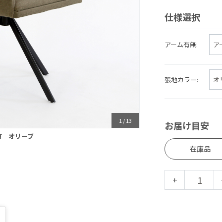
仕様選択
アーム有無:
張地カラー:
1
/
13
お届け目安
有 オリーブ
在庫品
+