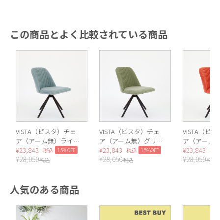
この商品とよく比較されている商品
VISTA（ビスタ）チェ
VISTA（ビスタ）チェ
VISTA（ビ
ア（アーム無）ライト
ア（アーム無）グリー
ア（アーム
ブルー
¥
23,843
ン
¥
23,843
ジ
¥
23,843
15%OFF
15%OFF
税込
税込
税
¥
28,050
¥
28,050
¥
28,050
税込
税込
税込
人気のある商品