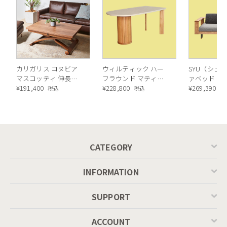
カリガリス コヌビア
ウィルティック ハー
SYU（シュウ
マスコッティ 伸長・
フラウンド マティエ
ァベッド（
昇降式テーブル ／
¥
191,400
ラ塗装 ダイニングテ
¥
228,800
ル）190cm
¥
269,390
税込
税込
税
Calligaris connubia
ーブル（レッドオーク
MASCOTTE[CB490]
脚）
P201
CATEGORY
INFORMATION
SUPPORT
ACCOUNT