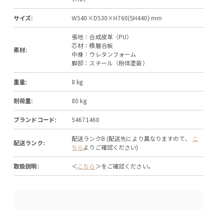
サイズ:
W540×D530×H760(SH440) mm
張地：合成皮革（PU）
芯材：積層合板
素材:
中身：ウレタンフォーム
脚部：スチール（粉体塗装）
重量:
8 kg
耐荷重:
80 kg
ブランドコード:
54671460
配送ランクB (配送先により異なりますので、
こ
配送ランク:
ちら
よりご確認ください)
取扱説明:
＜
こちら
＞をご確認ください。