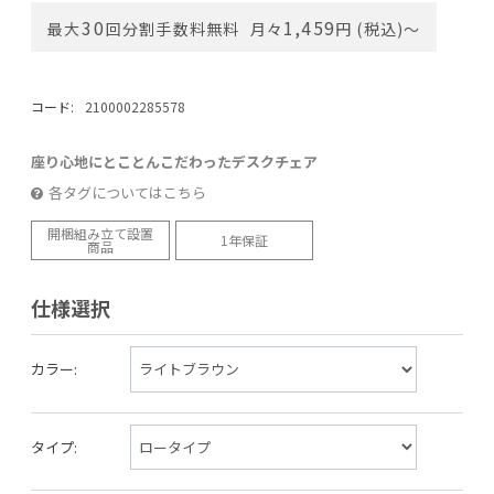
30
1,459
最大
回分割手数料無料
月々
円 (税込)〜
コード:
2100002285578
座り心地にとことんこだわったデスクチェア
各タグについてはこちら
開梱組み立て設置
1年保証
商品
仕様選択
カラー:
タイプ: