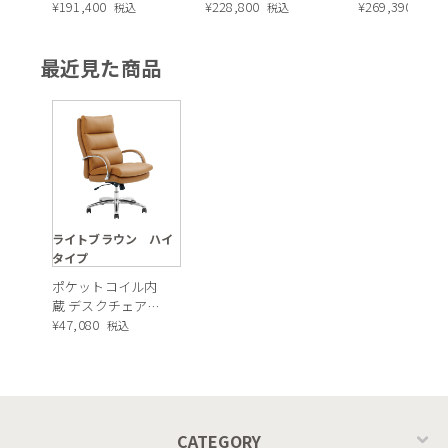
長・昇降式テーブ
¥
191,400
ィエラ塗装 ダイニ
¥
228,800
ュラル）190c
¥
269,390
税込
税込
税込
ル ／ Calligaris
ングテーブル（レ
connubia
ッドオーク脚）
最近見た商品
MASCOTTE[CB490]
P201
肘掛けは肌に触れる部分に張地をあしらっています。冬場もひ
んやりせず、ゆったりと腕を休めることができます。※画像の
張地はシルキーファイバーモデル
ライトブラウン ハイ
タイプ
ポケットコイル内
蔵 デスクチェア
（PUレザー・ライ
¥
47,080
税込
トブラウン）
CATEGORY