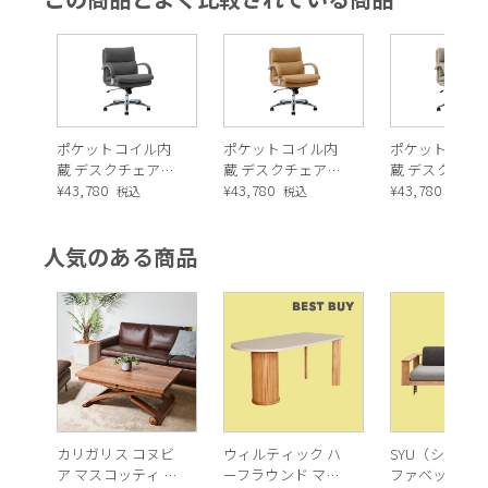
ポケットコイル内
ポケットコイル内
ポケットコイ
蔵 デスクチェア
蔵 デスクチェア
蔵 デスクチェ
（シルキーファイ
¥
43,780
（シルキーファイ
¥
43,780
（シルキーフ
¥
43,780
税込
税込
税込
バー・チャコール
バー・キャメル）
バー・ベージ
グレー）
人気のある商品
カリガリス コヌビ
ウィルティック ハ
SYU（シュウ）
ア マスコッティ 伸
ーフラウンド マテ
ファベッド（