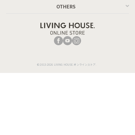
OTHERS
アルミダイキャストとの組み合わせが高級感のあるデザイン。
背もたれと座面の側面はメッシュ素材になっているため、熱が
こもりにくい設計で長時間でも快適です。※PUレザーのみ
© 2013-2026 LIVING HOUSE.オンラインストア.
昇降・リクライニング機能もついているので、座る方の体格に