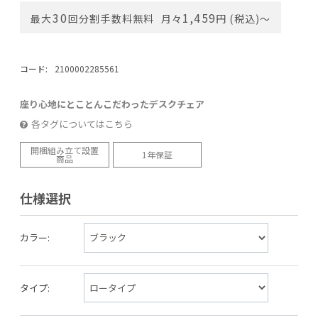
30
1,459
最大
回分割手数料無料
月々
円 (税込)〜
コード:
2100002285561
座り心地にとことんこだわったデスクチェア
各タグについてはこちら
開梱組み立て設置
1年保証
商品
仕様選択
カラー:
タイプ: