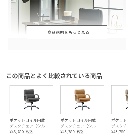
商品説明をもっと見る
この商品とよく比較されている商品
優しく包み込まれる座り心地
主にマットレスに使用されるポケットコイルが25個使用されて
おり体圧分散に優れているため、長時間座っていても疲れにく
い仕様です。また、ポケットコイルをクッションで包むように
お作りしているため、柔らかさの中にも跳ね返しがあるような
ポケットコイル内蔵
ポケットコイル内蔵
ポケットコ
弾力のある座り心地になっています。
デスクチェア（シルキ
デスクチェア（シルキ
デスクチェ
ーファイバー・チャコ
¥
43,780
ーファイバー・キャメ
¥
43,780
ーファイバ
¥
43,780
税込
税込
税