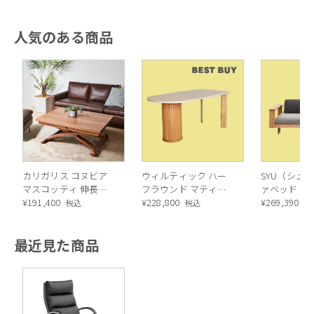
ールグレー）
ル）
ュ）
人気のある商品
カリガリス コヌビア
ウィルティック ハー
SYU（シュウ
マスコッティ 伸長・
フラウンド マティエ
ァベッド（
昇降式テーブル ／
¥
191,400
ラ塗装 ダイニングテ
¥
228,800
ル）190cm
¥
269,390
税込
税込
税
Calligaris connubia
ーブル（レッドオーク
MASCOTTE[CB490]
脚）
最近見た商品
P201