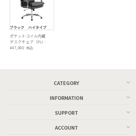
ブラック ハイタイプ
ポケットコイル内蔵
デスクチェア（PUレ
肘掛けは肌に触れる部分に張地をあしらっています。冬場もひ
ザー・ブラック）
¥
47,080
税込
んやりせず、ゆったりと腕を休めることができます。※画像の
張地はシルキーファイバーモデル
CATEGORY
INFORMATION
SUPPORT
ACCOUNT