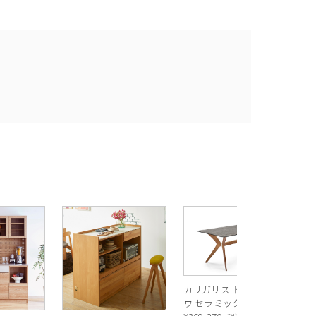
R
ス
ル
¥
1
バ
カリガリス トウキョ
ウ セラミック ダイニ