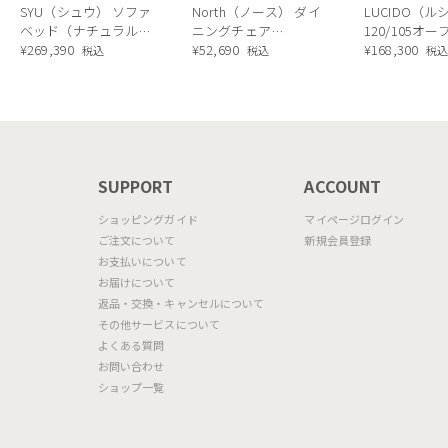
SYU（シュウ） ソファ
North（ノース） ダイ
LUCIDO（ル
ベッド（ナチュラル）
ニングチェア
120/105オ
190cm
¥
269,390
AC02（ウォールナッ
¥
52,690
ニングボード
¥
168,300
税込
税込
税
ト）
ラル色
N
SUPPORT
ACCOUNT
ショッピングガイド
マイページログイン
ご注文について
新規会員登録
お支払いについて
お届けについて
返品・交換・キャンセルについて
その他サービスについて
よくある質問
お問い合わせ
ショップ一覧