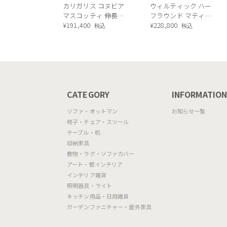
カリガリス コヌビア
ウィルティック ハー
マスコッティ 伸長・
フラウンド マティエ
昇降式テーブル ／
¥
191,400
ラ塗装 ダイニングテ
¥
228,800
税込
税込
Calligaris connubia
ーブル（レッドオーク
MASCOTTE[CB490]
脚）
P201
CATEGORY
INFORMATIO
ソファ・オットマン
お知らせ一覧
椅子・チェア・スツール
テーブル・机
収納家具
敷物・ラグ・ソファカバー
アート・壁インテリア
インテリア雑貨
照明器具・ライト
キッチン用品・日用雑貨
ガーデンファニチャー・屋外家具