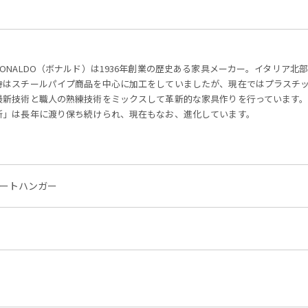
BONALDO（ボナルド）は1936年創業の歴史ある家具メーカー。イタリア北部
時はスチールパイプ商品を中心に加工をしていましたが、現在ではプラスチ
最新技術と職人の熟練技術をミックスして革新的な家具作りを行っています
新」は長年に渡り保ち続けられ、現在もなお、進化しています。
 コートハンガー