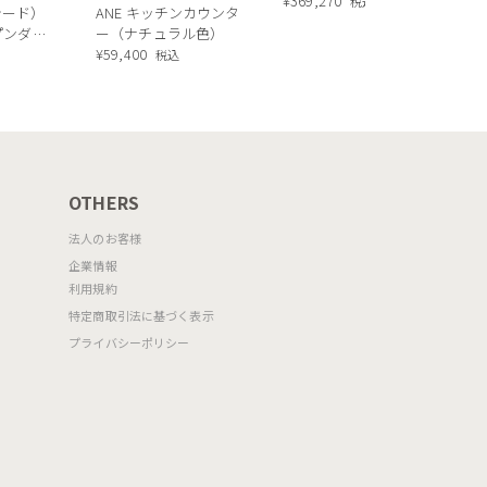
ングテーブル ／
¥
369,270
税込
シード）
ANE キッチンカウンタ
Calligaris TOKYO
ープンダイ
ー（ナチュラル色）
ceramic Dining
 ナチュ
¥
59,400
込
税込
table[CS18-FR] P321
OTHERS
法人のお客様
企業情報
利用規約
特定商取引法に基づく表示
プライバシーポリシー