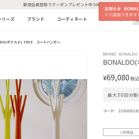
新規会員登録でクーポンプレゼント中 500円OFF！
お知らせ
BONA
トに追加できませ
シリーズ
ブランド
コーディネート
LDO(ボナルド) TREE コートハンガー
BRAND: BONALDO
BONALD
69,080
¥
税
30
最大
回分割
コード:
210000018
1年保証