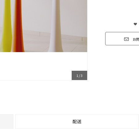
お
1
/
3
配送