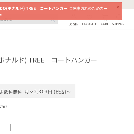
×
LDO(ボナルド) TREE コートハンガー
は在庫切れのためカー
ん
FAVORITE
SUPPORT
CART
LOGIN
O(ボナルド) TREE コートハンガー
込
2,303
手数料無料
月々
円 (税込)〜
5702