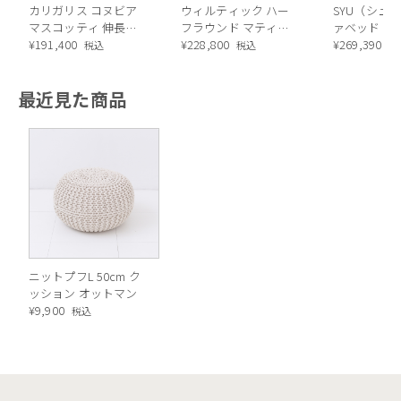
カリガリス コヌビア
ウィルティック ハー
SYU（シュウ
マスコッティ 伸長・
フラウンド マティエ
ァベッド（
昇降式テーブル ／
¥
191,400
ラ塗装 ダイニングテ
¥
228,800
ル）190cm
¥
269,390
税込
税込
税
Calligaris connubia
ーブル（レッドオーク
MASCOTTE[CB490]
脚）
最近見た商品
P201
足元にちょうどいい、くつろぎの相棒
ニットプフL 50cm ク
ッション オットマン
¥
9,900
税込