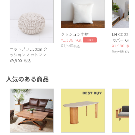
インドの職人が丁寧に仕上げた、味わい深いニットプフ。
コットン100％素材で、季節を問わず快適に使えます。
クッション中材
LH-CC 22
¥
1,386
カバー GR/N
10%OFF
税込
¥
1,540
40×40cm
¥
1,980
税込
税込
ニットプフL 50cm ク
¥
3,300
税込
ッション オットマン
¥
9,900
税込
人気のある商品