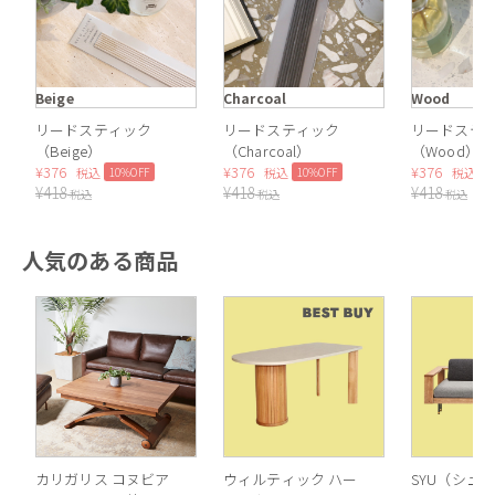
Beige
Charcoal
Wood
リードスティック
リードスティック
リードステ
（Beige）
（Charcoal）
（Wood）
¥
376
¥
376
¥
376
10%OFF
10%OFF
1
税込
税込
税込
¥
418
¥
418
¥
418
税込
税込
税込
人気のある商品
カリガリス コヌビア
ウィルティック ハー
SYU（シュウ