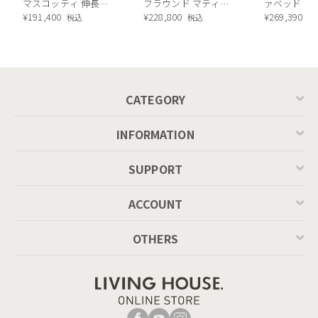
マスコッティ 伸長・
フラウンド マティエ
ァベッド（
昇降式テーブル ／
¥
191,400
ラ塗装 ダイニングテ
¥
228,800
ル）190cm
¥
269,390
税込
税込
税
Calligaris connubia
ーブル（レッドオーク
MASCOTTE[CB490]
脚）
P201
CATEGORY
INFORMATION
SUPPORT
ACCOUNT
OTHERS