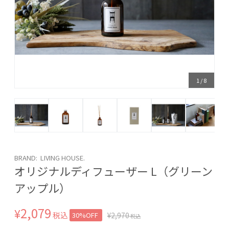
1
/
8
BRAND: LIVING HOUSE.
オリジナルディフューザー L（グリーン
アップル）
2,079
¥
税込
30%OFF
¥
2,970
税込