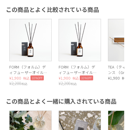
この商品とよく比較されている商品
FORM（フォルム）デ
FORM（フォルム）デ
TEA（ティ
ィフューザーオイル
ィフューザーオイル
ンス （Green
100ml（Woody）
¥
1,980
100ml（Musk）
¥
1,980
¥
1,980
10%OFF
10%OFF
税込
税込
税込
¥
2,200
¥
2,200
税込
税込
この商品とよく一緒に購入されている商品