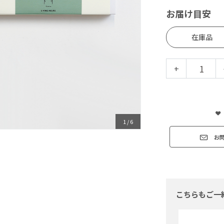
お届け目安
在庫品
+
1
/
6
お
こちらもご一