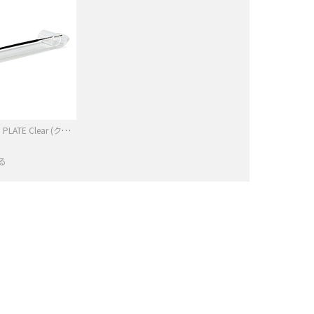
INCENSE HOLDER PLATE Clear (クリア）
る
−