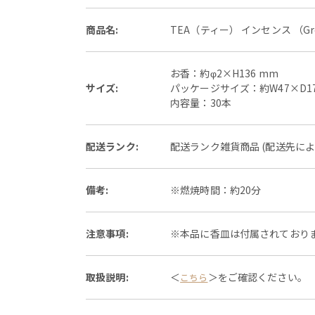
商品名:
TEA（ティー） インセンス （Gre
お香：約φ2×H136 mm
サイズ:
パッケージサイズ：約W47×D17×
内容量：30本
配送ランク:
配送ランク雑貨商品 (配送先に
備考:
※燃焼時間：約20分
注意事項:
※本品に香皿は付属されており
取扱説明:
＜
＞をご確認ください。
こちら