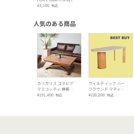
リア×グレー）
¥
3,300
税込
人気のある商品
カリガリス コヌビア
ウィルティック ハー
マスコッティ 伸長・
フラウンド マティエ
昇降式テーブル ／
¥
191,400
ラ塗装 ダイニングテ
¥
228,800
税込
税込
Calligaris connubia
ーブル（レッドオーク
MASCOTTE[CB490]
脚）
P201