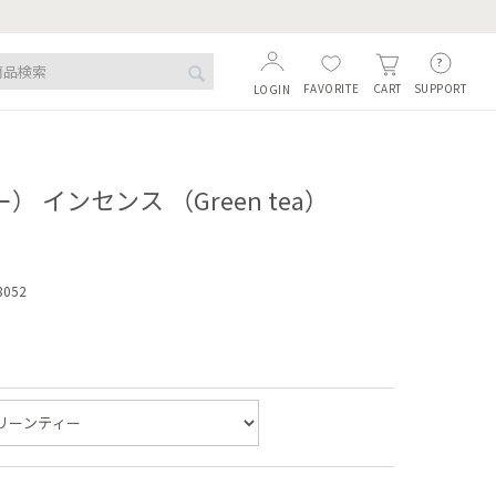
FAVORITE
SUPPORT
CART
LOGIN
） インセンス （Green tea）
8052