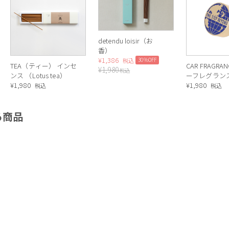
detendu loisir（お
香）
¥
1,386
30%OFF
税込
TEA（ティー） インセ
CAR FRAGRA
¥
1,980
税込
ンス （Lotus tea）
ーフレグラン
¥
1,980
VIOLET AMBE
¥
1,980
税込
税込
る商品