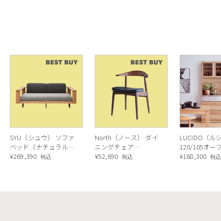
SYU（シュウ） ソファ
North（ノース） ダイ
LUCIDO（ル
ベッド（ナチュラル）
ニングチェア
120/105オ
190cm
¥
269,390
AC02（ウォールナッ
¥
52,690
ニングボード
¥
168,300
税込
税込
税
ト）
ラル色