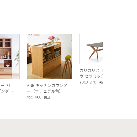
R
ス
ル
¥
1
バ
カリガリス トウキョ
ウ セラミック ダイニ
ングテーブル ／
¥
369,270
税込
シード）
ANE キッチンカウンタ
Calligaris TOKYO
ープンダイ
ー（ナチュラル色）
ceramic Dining
 ナチュ
¥
59,400
込
税込
table[CS18-FR] P321