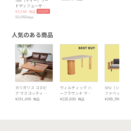
TEA（ティー）リー
上品な甘さの中に華やかさを感じるブラックティーの香り
ドディフューザー
（Black tea）
¥
3,564
10%OFF
税込
¥
3,960
税込
人気のある商品
カリガリス コヌビ
ウィルティック ハ
SYU（シュウ）
ア マスコッティ 伸
ーフラウンド マテ
ファベッド（
瑞々しさの中に清涼感のあるグリーンティーの香り
長・昇降式テーブ
¥
191,400
ィエラ塗装 ダイニ
¥
228,800
ュラル）190c
¥
269,390
税込
税込
税込
ル ／ Calligaris
ングテーブル（レ
connubia
ッドオーク脚）
MASCOTTE[CB490]
P201