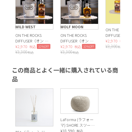
WILD WEST
WOLF MOON
ON THE ROCKS
甘さと爽やかさが調和した、透明感のあるホワイトティーの香
ON THE ROCKS
ON THE ROCKS
DIFFUSER（オ
DIFFUSER（オン ザ
DIFFUSER（オン ザ
ロックス ディ
¥
2,970
り
1
税込
¥
3,300
ロックス ディフュ
¥
2,970
ロックス ディフュ
¥
2,970
ーザー）SNOW
10%OFF
10%OFF
税込
税込
税込
¥
3,300
¥
3,300
ーザー）WILD
ーザー）WOLF
FOREST
税込
税込
WEST
MOON
この商品とよく一緒に購入されている商
品
LaForma (ラフォー
マ) SHORE スツー
ル
¥
18,590
税込