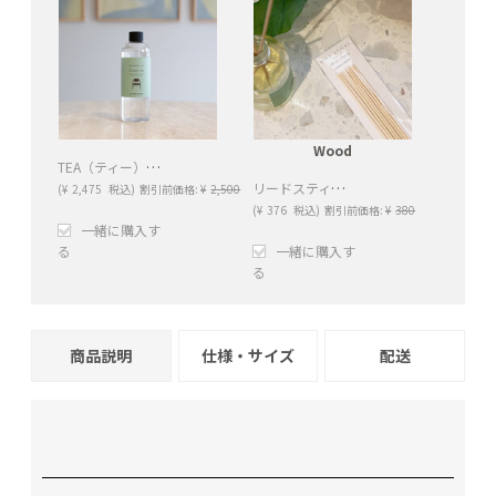
Wood
TEA（ティー）ディフューザーオイル（Green tea）
リードスティック（Wood）
(
¥
2,475
税込)
割引前価格:
¥
2,500
(
¥
376
税込)
割引前価格:
¥
380
一緒に購入す
る
一緒に購入す
る
+
−
+
−
商品説明
仕様・サイズ
配送