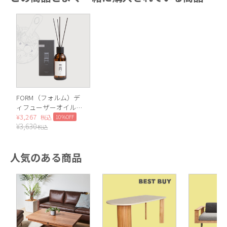
FORM（フォルム）デ
ィフューザーオイル
200ml（Musk）
¥
3,267
10%OFF
税込
¥
3,630
税込
人気のある商品