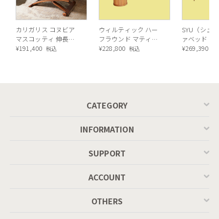
カリガリス コヌビア
ウィルティック ハー
SYU（シュウ
マスコッティ 伸長・
フラウンド マティエ
ァベッド（
昇降式テーブル ／
¥
191,400
ラ塗装 ダイニングテ
¥
228,800
ル）190cm
¥
269,390
税込
税込
税
Calligaris connubia
ーブル（レッドオーク
MASCOTTE[CB490]
脚）
P201
CATEGORY
INFORMATION
SUPPORT
ACCOUNT
OTHERS