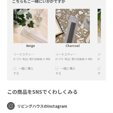
こちらもご一緒にいかがですか
Beige
Charcoal
W
リードスティック（Beige）
リードスティック（Charcoal）
(
¥
376
税込)
割引前価格:
¥
380
(
¥
376
税込)
割引前価格:
¥
380
(
¥
376
税込)
一緒に購入
一緒に購入
一緒に
する
する
する
+
−
+
−
+
この商品をSNSでくわしくみる
リビングハウスのInstagram