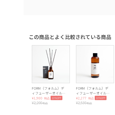
この商品とよく比較されている商品
FORM（フォルム）デ
FORM（フォルム）デ
ィフューザーオイル
ィフューザーオイル
100ml（Woody）
¥
1,980
レフィル（White
¥
2,277
10%OFF
10%OFF
税込
税込
¥
2,200
¥
2,530
Floral）
税込
税込