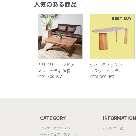
人気のある商品
カリガリス コヌビア
ウィルティック ハー
マスコッティ 伸長・
フラウンド マティエ
昇降式テーブル ／
¥
191,400
ラ塗装 ダイニングテ
¥
228,800
税込
税込
Calligaris connubia
ーブル（レッドオーク
MASCOTTE[CB490]
脚）
P201
CATEGORY
INFORMATIO
ソファ・オットマン
お知らせ一覧
椅子・チェア・スツール