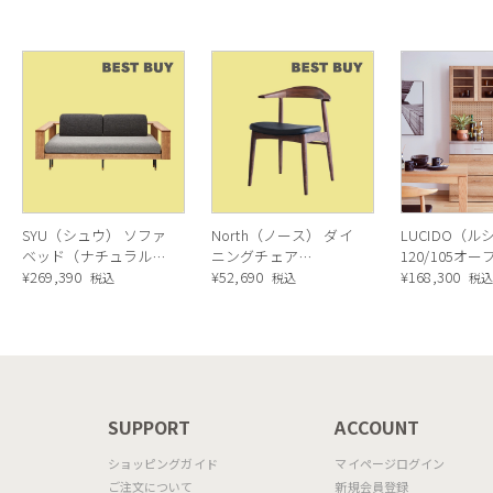
SYU（シュウ） ソファ
North（ノース） ダイ
LUCIDO（ル
ベッド（ナチュラル）
ニングチェア
120/105オ
190cm
¥
269,390
AC02（ウォールナッ
¥
52,690
ニングボード
¥
168,300
税込
税込
税
ト）
ラル色
N
SUPPORT
ACCOUNT
ショッピングガイド
マイページログイン
ご注文について
新規会員登録