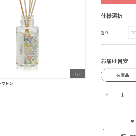
仕様選択
香り:
お届け目安
1
/
7
在庫品
ンプトン
+
お