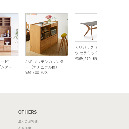
R
ス
ル
¥
1
バ
カリガリス トウキョ
ウ セラミック ダイニ
ングテーブル ／
¥
369,270
税込
シード）
ANE キッチンカウンタ
Calligaris TOKYO
ープンダイ
ー（ナチュラル色）
ceramic Dining
 ナチュ
¥
59,400
込
税込
table[CS18-FR] P321
OTHERS
法人のお客様
企業情報