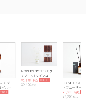
In
¥
2
MODERN NOTES (モダ
ンノーツ) ワインコレ
クション ディフュー
¥
2,178
10%OFF
税込
ルム）デ
FORM（フォルム）デ
¥
2,420
ザー ミニ
税込
オイル
ィフューザーオイル
CHAMPAGNE（シャン
sk）
100ml（Apple）
¥
1,980
10%OFF
10%OFF
税込
パン）
¥
2,200
税込