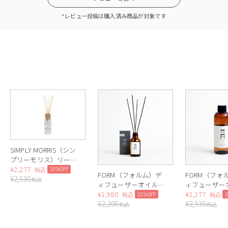
*レビュー投稿は購入済み商品が対象です
SIMPLY MORRIS（シン
プリーモリス）リード
ディフューザー（いち
¥
2,277
10%OFF
税込
FORM（フォルム）デ
FORM（フォ
¥
2,530
ご泥棒）
税込
ィフューザーオイル
ィフューザー
100ml（Musk）
¥
1,980
レフィル（Mu
¥
2,277
10%OFF
税込
税込
¥
2,200
¥
2,530
税込
税込