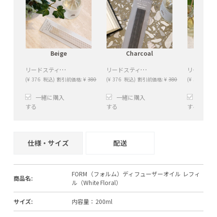
Beige
Charcoal
W
リードスティック（Beige）
リードスティック（Charcoal）
(
¥
376
税込)
割引前価格:
¥
380
(
¥
376
税込)
割引前価格:
¥
380
(
¥
376
税込)
一緒に購入
一緒に購入
一緒に
する
する
する
+
−
+
−
+
仕様・サイズ
配送
FORM（フォルム）ディフューザーオイル レフィ
商品名:
ル（White Floral）
サイズ:
内容量：200ml