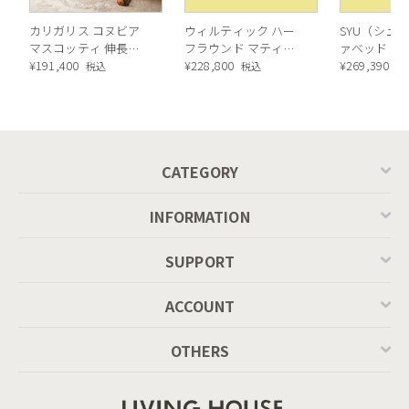
カリガリス コヌビア
ウィルティック ハー
SYU（シュウ
マスコッティ 伸長・
フラウンド マティエ
ァベッド（
昇降式テーブル ／
¥
191,400
ラ塗装 ダイニングテ
¥
228,800
ル）190cm
¥
269,390
税込
税込
税
Calligaris connubia
ーブル（レッドオーク
MASCOTTE[CB490]
脚）
P201
CATEGORY
INFORMATION
SUPPORT
ACCOUNT
OTHERS