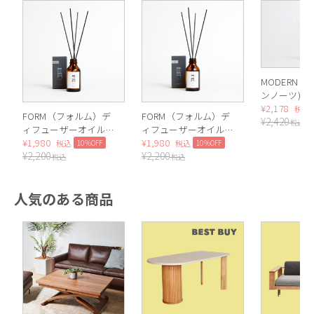
MODERN NO
ンノーツ) 
クション デ
¥
2,178
税込
FORM（フォルム）デ
FORM（フォルム）デ
¥
2,420
ザー ミニ
税込
ィフューザーオイル
ィフューザーオイル
CHAMPAG
100ml（Woody）
¥
1,980
100ml（Musk）
¥
1,980
10%OFF
10%OFF
税込
税込
パン）
¥
2,200
¥
2,200
税込
税込
人気のある商品