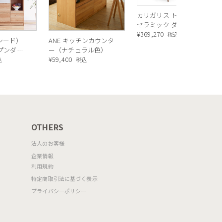
カリガリス トウキョウ
セラミック ダイニング
テーブル ／ Calligaris
¥
369,270
税込
ルシード）
ANE キッチンカウンタ
TOKYO ceramic Dining
ープンダイ
ー（ナチュラル色）
table[CS18-FR] P321
 ナチュラ
¥
59,400
込
税込
OTHERS
法人のお客様
企業情報
利用規約
特定商取引法に基づく表示
プライバシーポリシー