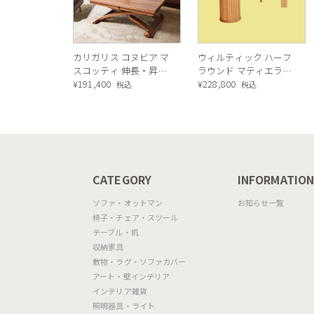
カリガリス コヌビア マ
ウィルティック ハーフ
スコッティ 伸長・昇降
ラウンド マティエラ塗
式テーブル ／ Calligaris
¥
191,400
装 ダイニングテーブル
¥
228,800
税込
税込
connubia
（レッドオーク脚）
MASCOTTE[CB490]
P201
CATEGORY
INFORMATIO
ソファ・オットマン
お知らせ一覧
椅子・チェア・スツール
テーブル・机
収納家具
敷物・ラグ・ソファカバー
アート・壁インテリア
インテリア雑貨
照明器具・ライト