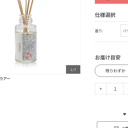
仕様選択
香り:
お届け目安
1
/
7
残りわずか
ウアー
+
お