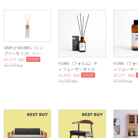
SIMPLY MORRIS（シン
プリーモリス）リード
ディフューザー（いち
¥
2,277
10%OFF
税込
FORM（フォルム）デ
FORM（フ
¥
2,530
ご泥棒）
税込
ィフューザーオイル
ィフューザー
100ml（Musk）
¥
1,980
フィル（Mus
¥
2,277
10%OFF
税込
税込
¥
2,200
¥
2,530
税込
税込