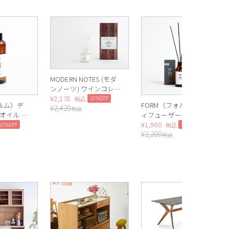
MODERN NOTES (モダ
ンノーツ) ワインコレク
ション ディフューザー
¥
2,178
10%OFF
税込
ォルム）デ
FORM（フォルム）デ
¥
2,420
ミニ CHAMPAGNE（シ
税込
オイル レ
ィフューザーオイル
ャンパン）
k）
100ml（Apple）
¥
1,980
10%OFF
10%OFF
税込
¥
2,200
税込