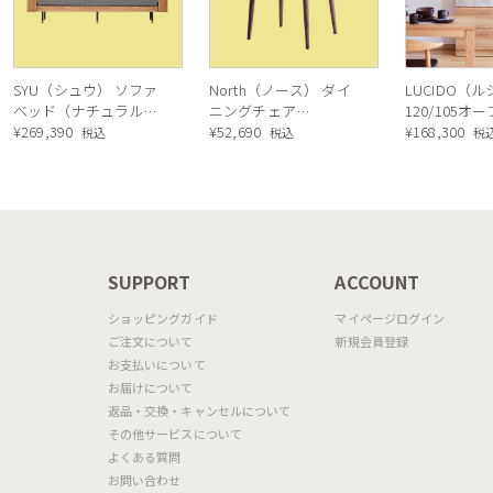
SYU（シュウ） ソファ
North（ノース） ダイ
LUCIDO（
ベッド（ナチュラル）
ニングチェア
120/105オ
190cm
¥
269,390
AC02（ウォールナッ
¥
52,690
ニングボード
¥
168,300
税込
税込
税
ト）
ル色
N
SUPPORT
ACCOUNT
ショッピングガイド
マイページログイン
ご注文について
新規会員登録
お支払いについて
お届けについて
返品・交換・キャンセルについて
その他サービスについて
よくある質問
お問い合わせ