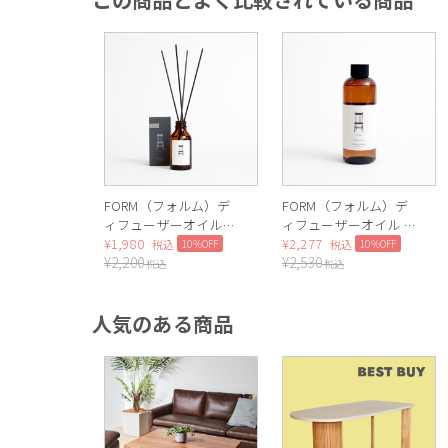
FORM（フォルム）デ
FORM（フォルム）デ
ィフューザーオイル
ィフューザーオイル レ
100ml（Woody）
¥
1,980
フィル（White Floral）
¥
2,277
10%OFF
10%OFF
税込
税込
¥
2,200
¥
2,530
税込
税込
人気のある商品