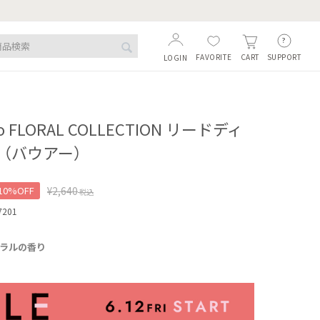
FAVORITE
SUPPORT
CART
LOGIN
o FLORAL COLLECTION リードディ
（バウアー）
10%OFF
¥
2,640
税込
7201
ラルの香り