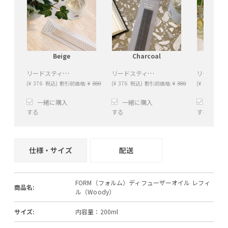
Beige
Charcoal
W
リードスティック（Beige）
リードスティック（Charcoal）
(
¥
376
税込)
割引前価格:
¥
380
(
¥
376
税込)
割引前価格:
¥
380
(
¥
376
税込)
一緒に購入
一緒に購入
一緒に
する
する
する
+
−
+
−
+
仕様・サイズ
配送
FORM（フォルム）ディフューザーオイル レフィ
商品名:
ル（Woody）
サイズ:
内容量：200ml