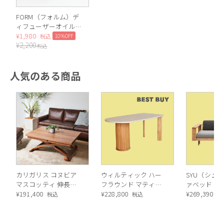
FORM（フォルム）デ
ィフューザーオイル
100ml（Woody）
¥
1,980
10%OFF
税込
¥
2,200
税込
人気のある商品
カリガリス コヌビア
ウィルティック ハー
SYU（シュウ
マスコッティ 伸長・
フラウンド マティエ
ァベッド（
昇降式テーブル ／
¥
191,400
ラ塗装 ダイニングテ
¥
228,800
ル）190cm
¥
269,390
税込
税込
税
Calligaris connubia
ーブル（レッドオーク
MASCOTTE[CB490]
脚）
P201