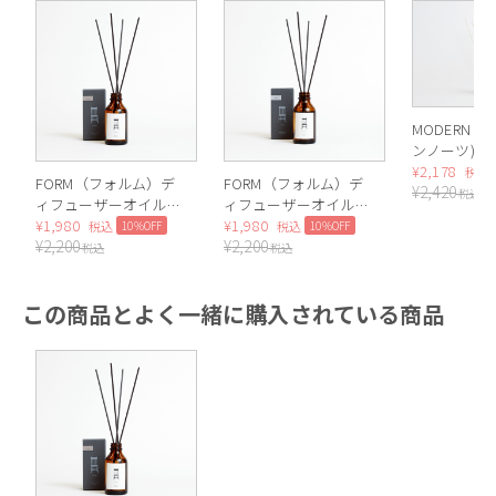
MODERN NO
ンノーツ) 
クション デ
¥
2,178
税込
FORM（フォルム）デ
FORM（フォルム）デ
¥
2,420
ザー ミニ
税込
ィフューザーオイル
ィフューザーオイル
CHAMPAG
100ml（Woody）
¥
1,980
100ml（Musk）
¥
1,980
10%OFF
10%OFF
税込
税込
パン）
¥
2,200
¥
2,200
税込
税込
この商品とよく一緒に購入されている商品