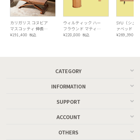
カリガリス コヌビア
ウィルティック ハー
SYU（シュウ
マスコッティ 伸長・
フラウンド マティエ
ァベッド（
昇降式テーブル ／
¥
191,400
ラ塗装 ダイニングテ
¥
228,800
ル）190cm
¥
269,390
税込
税込
税
Calligaris connubia
ーブル（レッドオーク
MASCOTTE[CB490]
脚）
P201
CATEGORY
INFORMATION
SUPPORT
ACCOUNT
OTHERS