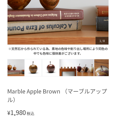
1
/
8
※天然石から作られている為、素地の色味や削り出し場所により同色の
※天然石から作られている為、素地の色味や削り出し場所により同色の
中でも色味に個体差がございます。
中でも色味に個体差がございます。
Marble Apple Brown （マーブルアップ
ル）
1,980
¥
税込