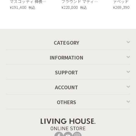
マスコッティ 伸長・
フラウンド マティエ
ァベッド（
昇降式テーブル ／
¥
191,400
ラ塗装 ダイニングテ
¥
228,800
ル）190cm
¥
269,390
税込
税込
税
Calligaris connubia
ーブル（レッドオーク
MASCOTTE[CB490]
脚）
P201
CATEGORY
INFORMATION
SUPPORT
ACCOUNT
OTHERS