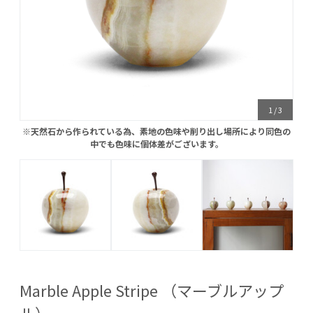
1
/
3
※天然石から作られている為、素地の色味や削り出し場所により同色の
※天然石から作られている為、素地の色味や削り出し場所により同色の
中でも色味に個体差がございます。
中でも色味に個体差がございます。
Marble Apple Stripe （マーブルアップ
ル）