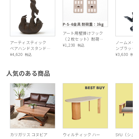
P-S-6金具 耐荷重：3kg
アート用壁掛けフック
（２枚セット）耐荷
アーティスティック
ノームメデ
重：3kg
¥
1,238
税込
ベアハンドスタンド
ンブラック
オブジェ
¥
4,620
デコフィギ
¥
3,630
税込
税込
人気のある商品
カリガリス コヌビア
ウィルティック ハー
SYU（シュウ