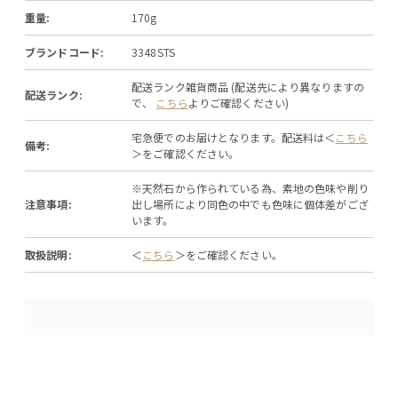
重量:
170g
ブランドコード:
3348STS
配送ランク雑貨商品 (配送先により異なりますの
配送ランク:
で、
こちら
よりご確認ください)
宅急便でのお届けとなります。配送料は＜
こちら
備考:
＞をご確認ください。
※天然石から作られている為、素地の色味や削り
注意事項:
出し場所により同色の中でも色味に個体差がござ
います。
取扱説明:
＜
こちら
＞をご確認ください。