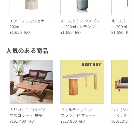
エアーフレッシュナー
ルーム＆リネンスプレ
ルーム＆リ
200ml
ー 200ml / レモングラ
ー 200ml 
¥
1,650
ス＆ピンクグレープフ
¥
1,650
ト＆ユーカ
¥
1,650
税込
税込
税込
ルーツ
人気のある商品
カリガリス コヌビア
ウィルティック ハー
SYU（シュウ
マスコッティ 伸長・
フラウンド マティエ
ァベッド（
昇降式テーブル ／
¥
191,400
ラ塗装 ダイニングテ
¥
228,800
ル）190cm
¥
269,390
税込
税込
税
Calligaris connubia
ーブル（レッドオーク
MASCOTTE[CB490]
脚）