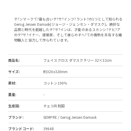
テ?ンマークて?最も古いテ?サ?インフ?ラント?の1つとして知られる
Gerog Jensen Damask(ジョージ・ジェンセン・ダマスク)。絶妙な
品質と時代を超越したテ?サ?インは、才能のあるスカンシ?ナヒ?ア
のテ?サ?イナー、建築家、そして彼らのすへ?ての情熱を共有する織
物職人と協力して作られています。
商品名:
フェイスクロス ダマスクテリー 32×32cm
サイズ:
約320x320mm
素材:
コットン100％
重量:
-
生産国:
チェコ共和国
ブランド:
SEMPRE / Gerog Jensen Damask
ブランドコード:
39648