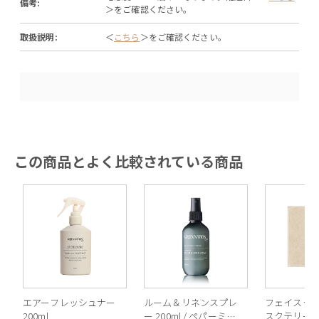
備考:
＞をご確認ください。
取扱説明:
＜
こちら
＞をご確認ください。
この商品とよく比較されている商品
エアーフレッシュナー
ルーム＆リネンスプレ
フェイスクロ
200ml
ー 200ml / ペパーミン
スクテリー 3