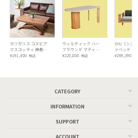
カリガリス コヌビア
ウィルティック ハー
SYU（シュウ
マスコッティ 伸長・
フラウンド マティエ
ァベッド（
昇降式テーブル ／
¥
191,400
ラ塗装 ダイニングテ
¥
228,800
ル）190cm
¥
269,390
税込
税込
税
Calligaris connubia
ーブル（レッドオーク
MASCOTTE[CB490]
脚）
P201
CATEGORY
INFORMATION
SUPPORT
ACCOUNT