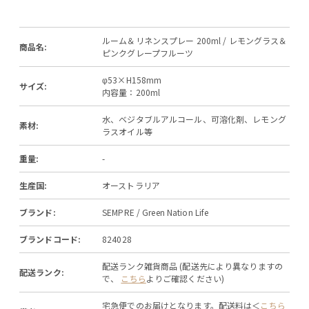
ルーム＆リネンスプレー 200ml / レモングラス＆
商品名:
ピンクグレープフルーツ
φ53×H158mm
サイズ:
内容量：200ml
水、ベジタブルアルコール、可溶化剤、レモング
素材:
ラスオイル等
重量:
-
生産国:
オーストラリア
ブランド:
SEMPRE / Green Nation Life
ブランドコード:
824028
配送ランク雑貨商品 (配送先により異なりますの
配送ランク:
で、
こちら
よりご確認ください)
宅急便でのお届けとなります。配送料は＜
こちら