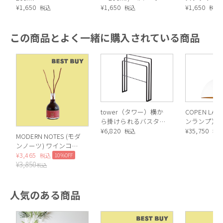
¥
1,650
ト＆ユーカリ
¥
1,650
¥
1,650
税込
税込
税込
この商品とよく一緒に購入されている商品
tower（タワー）横か
COPEN LA
ら掛けられるバスタオ
ンランプ）L 
ルハンガー 3連
¥
6,820
¥
35,750
税込
税
MODERN NOTES (モダ
ンノーツ) ワインコレ
クション ディフュー
¥
3,465
10%OFF
税込
¥
3,850
ザー レギュラー RED
税込
WINE（レッドワイ
ン）
人気のある商品