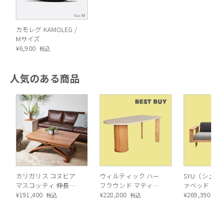
カモレグ KAMOLEG /
Mサイズ
¥
6,900
税込
人気のある商品
カリガリス コヌビア
ウィルティック ハー
SYU（シュウ
マスコッティ 伸長・
フラウンド マティエ
ァベッド（
昇降式テーブル ／
¥
191,400
ラ塗装 ダイニングテ
¥
228,800
ル）190cm
¥
269,390
税込
税込
税
Calligaris connubia
ーブル（レッドオーク
MASCOTTE[CB490]
脚）