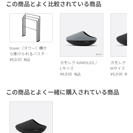
この商品とよく比較されている商品
tower（タワー）横か
ら掛けられるバスタオ
ルハンガー 3連
¥
6,820
税込
カモレグ KAMOLEG /
カモレグ KAM
Lサイズ
Mサイズ
¥
6,900
¥
6,900
税込
税込
この商品とよく一緒に購入されている商品