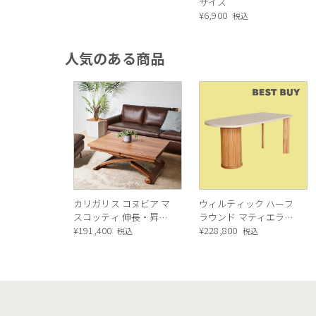
サイズ
¥
6,900
税込
人気のある商品
カリガリス コヌビア マ
ウィルティック ハーフ
スコッティ 伸長・昇降
ラウンド マティエラ塗
式テーブル ／ Calligaris
¥
191,400
装 ダイニングテーブル
¥
228,800
税込
税込
connubia
（レッドオーク脚）
MASCOTTE[CB490]
P201