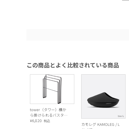
この商品とよく比較されている商品
tower（タワー）横か
ら掛けられるバスタオ
ルハンガー 3連
¥
6,820
税込
カモレグ KAMOLEG / L