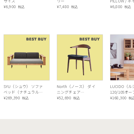
サイズ
リー
PILLOW / 
¥
6,900
¥
7,480
¥
6,800
税込
税込
税込
SYU（シュウ） ソファ
North（ノース） ダイ
LUCIDO（
ベッド（ナチュラル）
ニングチェア
120/105オ
190cm
¥
269,390
AC02（ウォールナッ
¥
52,690
ニングボード
¥
168,300
税込
税込
税
ト）
ル色