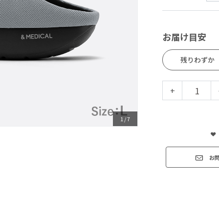
お届け目安
残りわずか
+
1
/
7
お