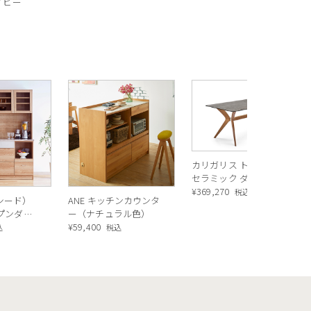
ネイビー
カリガリス トウキョウ
セラミック ダイニング
テーブル ／ Calligaris
¥
369,270
税込
ルシード）
ANE キッチンカウンタ
TOKYO ceramic Dining
ープンダイ
ー（ナチュラル色）
table[CS18-FR] P321
 ナチュラ
¥
59,400
込
税込