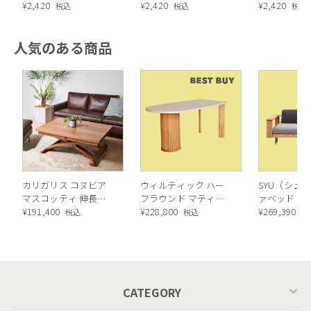
¥
2,420
¥
2,420
¥
2,420
税込
税込
税込
人気のある商品
カリガリス コヌビア
ウィルティック ハー
SYU（シュウ
マスコッティ 伸長・
フラウンド マティエ
ァベッド（
昇降式テーブル ／
¥
191,400
ラ塗装 ダイニングテ
¥
228,800
ル）190cm
¥
269,390
税込
税込
税
Calligaris connubia
ーブル（レッドオーク
MASCOTTE[CB490]
脚）
P201
CATEGORY