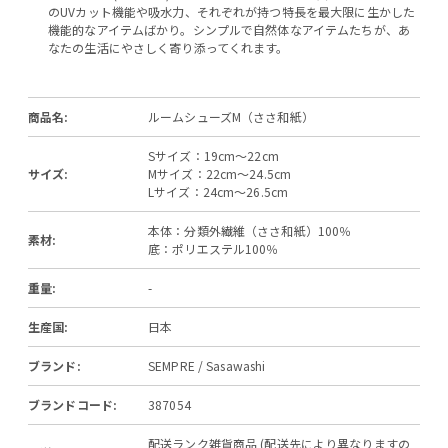
のUVカット機能や吸水力、それぞれが持つ特長を最大限に生かした
機能的なアイテムばかり。シンプルで自然体なアイテムたちが、あ
なたの生活にやさしく寄り添ってくれます。
商品名:
ルームシューズM（ささ和紙）
Sサイズ：19cm～22cm
サイズ:
Mサイズ：22cm～24.5cm
Lサイズ：24cm～26.5cm
本体：分類外繊維（ささ和紙）100％
素材:
底：ポリエステル100％
重量:
-
生産国:
日本
ブランド:
SEMPRE / Sasawashi
ブランドコード:
387054
配送ランク雑貨商品 (配送先により異なりますの