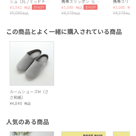
シュ（3L / ミッドナイ
携帯スリッポン（L /
携帯スリッポ
トネイビー）
¥
3,542
ブラック）
¥
3,065
ブラウン）
¥
3,065
30%OFF
30%OFF
税込
税込
税込
¥
5,060
¥
4,378
¥
4,378
税込
税込
税込
この商品とよく一緒に購入されている商品
ルームシューズM（さ
さ和紙）
¥
4,840
税込
人気のある商品