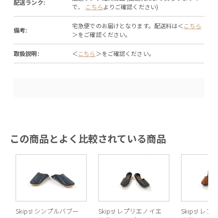
配送ランク:
で、
こちら
よりご確認ください)
宅急便でのお届けとなります。配送料は＜
こちら
備考:
＞をご確認ください。
取扱説明:
＜
こちら
＞をご確認ください。
この商品とよく比較されている商品
Skips! シンプルバブー
Skips! レプリエノイエ
Skips! レ