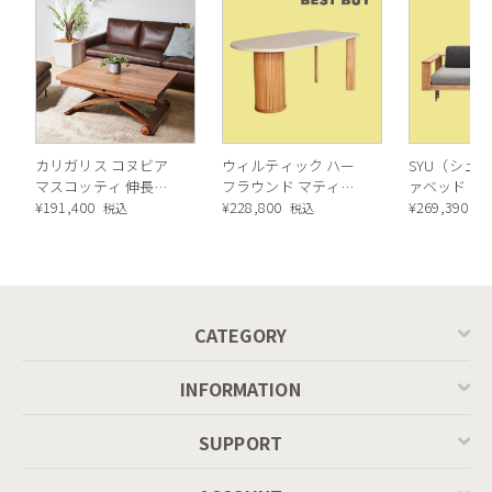
カリガリス コヌビア
ウィルティック ハー
SYU（シュウ
マスコッティ 伸長・
フラウンド マティエ
ァベッド（
昇降式テーブル ／
¥
191,400
ラ塗装 ダイニングテ
¥
228,800
ル）190cm
¥
269,390
税込
税込
税
Calligaris connubia
ーブル（レッドオーク
MASCOTTE[CB490]
脚）
P201
CATEGORY
INFORMATION
SUPPORT