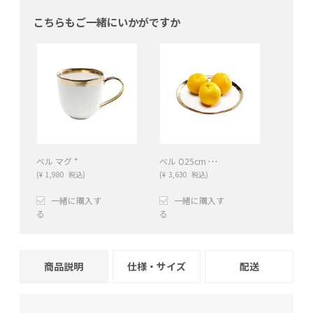
こちらもご一緒にいかがですか
ベル O25cm プレート
ベル マグ *
(
¥
1,980
税込)
(
¥
3,630
税込)
一緒に購入す
一緒に購入す
る
る
+
−
+
−
商品説明
仕様・サイズ
配送