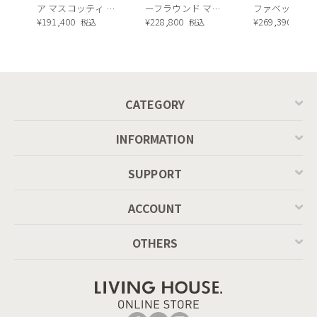
ア マスコッティ 伸
ーフラウンド マテ
ファベッド（
長・昇降式テーブ
¥
191,400
ィエラ塗装 ダイニ
¥
228,800
ュラル）190c
¥
269,390
税込
税込
税込
ル ／ Calligaris
ングテーブル（レ
connubia
ッドオーク脚）
MASCOTTE[CB490]
P201
CATEGORY
INFORMATION
プレートの上にボウルを重ねれば、テーブルセットに立体感が
出て更に華やかに。
SUPPORT
エレガントな色合いで気持ちが上がるコーディネート
ACCOUNT
OTHERS