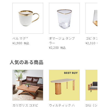
ベル マグ *
オマージュ タンブ
ゴビ タンブラ
¥
1,980
ラー
¥
2,310
税込
税込
¥
2,200
税込
直径15 cmで高さが6㎝の「シリアルボウル」。どんぶりのよう
なサイズなので朝食のシリアルだけでなく、フルーツ、スー
人気のある商品
プ、サラダや、ナッツ、ディップソース、チーズ、ドライフル
ーツなどを入れても。シャンパンが注がれたグラスとボウルの
ゴールドがより一層ラグジュアリーなテーブルに。
カリガリス コヌビ
ウィルティック ハ
SYU（シュウ）