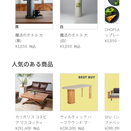
黒
白
CHOPLATE（
魔法のボトル 大
魔法のボトル 大
ップレート）
(黒)
(白）
（BLACK）26
¥
3,850
税込
¥
3,850
¥
3,850
税込
税込
人気のある商品
カリガリス コヌビ
ウィルティック ハ
SYU（シュウ）
ア マスコッティ 伸
ーフラウンド マテ
ファベッド（
長・昇降式テーブ
¥
191,400
ィエラ塗装 ダイニ
¥
228,800
ュラル）190c
¥
269,390
税込
税込
税込