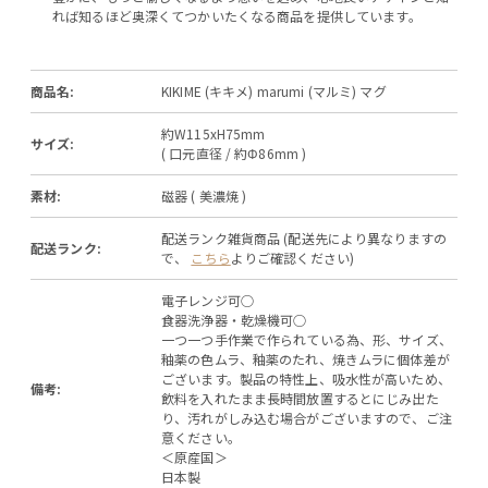
れば知るほど奥深くてつかいたくなる商品を提供しています。
商品名:
KIKIME (キキメ) marumi (マルミ) マグ
約W115xH75mm
サイズ:
( 口元直径 / 約Φ86mm )
素材:
磁器 ( 美濃焼 )
配送ランク雑貨商品 (配送先により異なりますの
配送ランク:
で、
こちら
よりご確認ください)
電子レンジ可○
食器洗浄器・乾燥機可○
一つ一つ手作業で作られている為、形、サイズ、
釉薬の色ムラ、釉薬のたれ、焼きムラに個体差が
ございます。製品の特性上、吸水性が高いため、
備考:
飲料を入れたまま長時間放置するとにじみ出た
り、汚れがしみ込む場合がございますので、ご注
意ください。
＜原産国＞
日本製