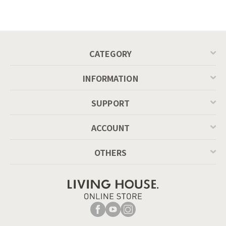
ル ／ Calligaris
ングテーブル（レ
connubia
ッドオーク脚）
MASCOTTE[CB490]
P201
CATEGORY
INFORMATION
SUPPORT
ACCOUNT
OTHERS