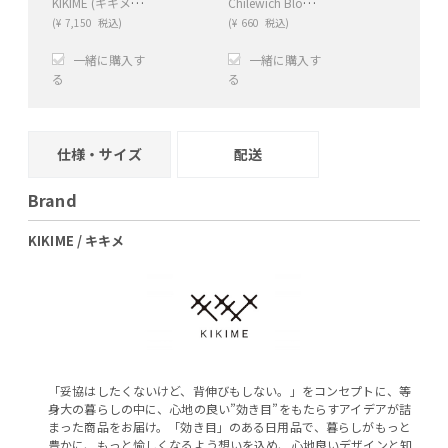
KIKIME (キキメ) amime (アミメ) プレート 半月
Chilewich Bloom(チルウィッチブルーム)コースター12.2×12.7
(
¥
7,150
税込)
(
¥
660
税込)
一緒に購入す
一緒に購入す
る
る
+
−
+
−
仕様・サイズ
配送
Brand
KIKIME / キキメ
「妥協はしたくないけど、背伸びもしない。」をコンセプトに、等
身大の暮らしの中に、心地の良い”効き目”をもたらすアイデアが詰
まった商品をお届け。「効き目」のある日用品で、暮らしがもっと
豊かに、もっと愉しくなるよう想いを込め、心地良いデザインと知