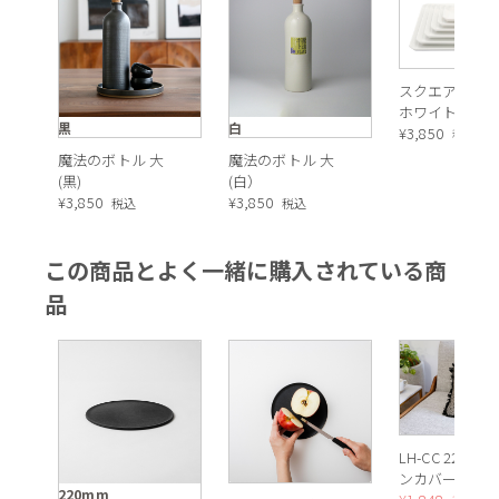
スクエアプレ
ホワイト
黒
白
¥
3,850
税込
魔法のボトル 大
魔法のボトル 大
(黒)
(白）
¥
3,850
¥
3,850
税込
税込
この商品とよく一緒に購入されている商
品
LH-CC 22 ク
ンカバー BK/N
220mm