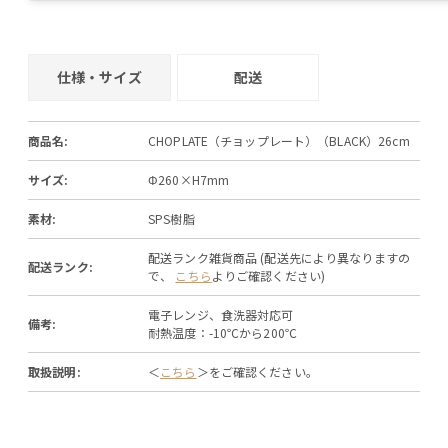
仕様・サイズ
配送
商品名:
CHOPLATE（チョップレート）（BLACK）26cm
サイズ:
Φ260×H7mm
素材:
SPS樹脂
配送ランク雑貨商品 (配送先により異なりますの
配送ランク:
で、
こちら
よりご確認ください)
電子レンジ、食洗器対応可
備考:
耐熱温度：-10℃から200℃
取扱説明:
＜
こちら
＞をご確認ください。