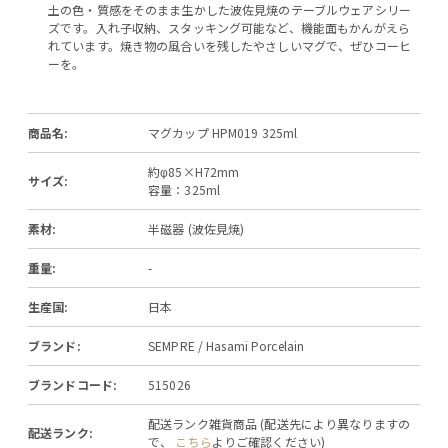
土の色・質感をそのまま生かした波佐見焼のテーブルウェアシリー
ズです。入れ子収納、スタッキング可能など、機能面もかんがえら
れています。焼き物の風合いを残したやさしいマグで、ぜひコーヒ
ーを。
商品名:
マグカップ HPM019 325ml
約φ85×H72mm
サイズ:
容量：325ml
素材:
半磁器 (波佐見焼)
重量:
-
生産国:
日本
ブランド:
SEMPRE / Hasami Porcelain
ブランドコード:
515026
配送ランク雑貨商品 (配送先により異なりますの
配送ランク:
で、
こちら
よりご確認ください)