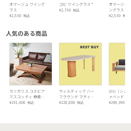
オマージュ ワイング
ゴビ ワイングラス *
オマージュ 
ラス
¥
2,750
ングラス *
税込
¥
2,530
¥
2,530
税込
税込
人気のある商品
カリガリス コヌビア
ウィルティック ハー
SYU（シュウ
マスコッティ 伸長・
フラウンド マティエ
ァベッド（
昇降式テーブル ／
¥
191,400
ラ塗装 ダイニングテ
¥
228,800
ル）190cm
¥
269,390
税込
税込
税
Calligaris connubia
ーブル（レッドオーク
MASCOTTE[CB490]
脚）
P201