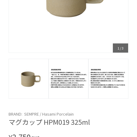
1
/
3
BRAND: SEMPRE / Hasami Porcelain
マグカップ HPM019 325ml
2,750
¥